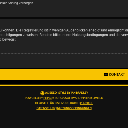
ieser Sitzung verbergen
 können. Die Registrierung ist in wenigen Augenblicken erledigt und ermöglicht di
 Berechtigungen zuweisen. Beachte bitte unsere Nutzungsbedingungen und die verwa
d bewegst.
KONTAKT
AÇIEEED! STYLE BY
IAN BRADLEY
POWERED BY
PHPBB
® FORUM SOFTWARE © PHPBB LIMITED
DEUTSCHE ÜBERSETZUNG DURCH
PHPBB.DE
DATENSCHUTZ
|
NUTZUNGSBEDINGUNGEN