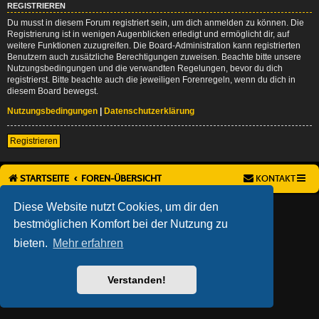
REGISTRIEREN
Du musst in diesem Forum registriert sein, um dich anmelden zu können. Die
Registrierung ist in wenigen Augenblicken erledigt und ermöglicht dir, auf
weitere Funktionen zuzugreifen. Die Board-Administration kann registrierten
Benutzern auch zusätzliche Berechtigungen zuweisen. Beachte bitte unsere
Nutzungsbedingungen und die verwandten Regelungen, bevor du dich
registrierst. Bitte beachte auch die jeweiligen Forenregeln, wenn du dich in
diesem Board bewegst.
Nutzungsbedingungen
|
Datenschutzerklärung
Registrieren
STARTSEITE
FOREN-ÜBERSICHT
KONTAKT
AÇIEEED! STYLE BY
IAN BRADLEY
Diese Website nutzt Cookies, um dir den
POWERED BY
PHPBB
® FORUM SOFTWARE © PHPBB LIMITED
bestmöglichen Komfort bei der Nutzung zu
DEUTSCHE ÜBERSETZUNG DURCH
PHPBB.DE
bieten.
Mehr erfahren
DATENSCHUTZ
|
NUTZUNGSBEDINGUNGEN
Verstanden!