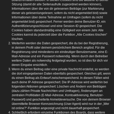
Boards erhalten bleiben. In diesen Cookies sind die aktuelle ID deiner
Sitzung (damit dir alle Seitenaufrufe zugeordnet werden können),
Informationen über die von dir gelesenen Beiträge (zur Markierung
dieser als gelesen/ungelesen; sofern du nicht angemeldet bist) sowie
Informationen über deine Teilnahme an Umfragen (sofern du nicht
angemeldet bist) gespeichert. Ferner werden deine Benutzer-ID, ein
Authentifizierungsschlüssel und eine Session-ID gespeichert. Die
Cookies haben standardmäßig eine Gültigkeit von einem Jahr. Alle
Cookies kannst du jederzeit über die Funktion „Alle Cookies löschen“
löschen.
Weiterhin werden die Daten gespeichert, die du bei der Registrierung,
in deinem Profil oder deinem persönlichem Bereich angibst. Für die
Registrierung sind mindestens ein eindeutiger Benutzername, eine E-
Mail-Adresse und ein Passwort notwendig. Wenn durch den Betreiber
weitere Daten als notwendig festgelegt wurden, so ist dies für dich vor
deren Eingabe ersichtlich.
Wenn du einen Beitrag oder eine private Nachricht erstellst, so werden
die dort eingegebenen Daten ebenfalls gespeichert. Gleiches gilt, wenn
du einen Beitrag als Entwurf zwischenspeicherst. In diesen Fällen wird
auch deine IP-Adresse gespeichert. Die IP-Adresse wird weiterhin bei
folgenden Aktionen gespeichert: Löschen und Ändern von Beiträgen
(dazu zählen Private Nachrichten und Umfragen), Änderungen an
zentralen Profildaten (E-Mail-Adresse, Kontoaktivierung, Benutzer-
Passwort) und gescheiterte Anmeldeversuche. Die von deinem Browser
übermittelte Browser-Kennzeichnung (User Agent) wird nur in der „Wer
ist online?“-Funktion angezeigt und nicht dauerhaft gespeichert.
Schließlich erfordern einzelne Funktionen des Boards, dass weitere