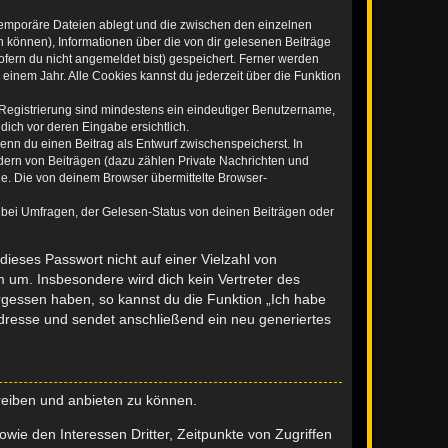
 temporäre Dateien ablegt und die zwischen den einzelnen
en können), Informationen über die von dir gelesenen Beiträge
ofern du nicht angemeldet bist) gespeichert. Ferner werden
einem Jahr. Alle Cookies kannst du jederzeit über die Funktion
e Registrierung sind mindestens ein eindeutiger Benutzername,
dich vor deren Eingabe ersichtlich.
wenn du einen Beitrag als Entwurf zwischenspeicherst. In
dern von Beiträgen (dazu zählen Private Nachrichten und
e. Die von deinem Browser übermittelte Browser-
 bei Umfragen, der Gelesen-Status von deinen Beiträgen oder
dieses Passwort nicht auf einer Vielzahl von
 um. Insbesondere wird dich kein Vertreter des
ergessen haben, so kannst du die Funktion „Ich habe
resse und sendet anschließend ein neu generiertes
reiben und anbieten zu können.
ie den Interessen Dritter, Zeitpunkte von Zugriffen