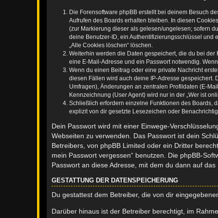
Die Forensoftware phpBB erstellt bei deinem Besuch de
Aufrufen des Boards erhalten bleiben. In diesen Cookies
(zur Markierung dieser als gelesen/ungelesen; sofern d
deine Benutzer-ID, ein Authentifizierungsschlüssel und 
„Alle Cookies löschen“ löschen.
Weiterhin werden die Daten gespeichert, die du bei der 
eine E-Mail-Adresse und ein Passwort notwendig. Wenn du
Wenn du einen Beitrag oder eine private Nachricht erste
diesen Fällen wird auch deine IP-Adresse gespeichert. 
Umfragen), Änderungen an zentralen Profildaten (E-Mai
Kennzeichnung (User Agent) wird nur in der „Wer ist onl
Schließlich erfordern einzelne Funktionen des Boards,
explizit von dir gesetzte Lesezeichen oder Benachrichti
Dein Passwort wird mit einer Einwege-Verschlüsselung 
Webseiten zu verwenden. Das Passwort ist dein Schlü
Betreibers, von phpBB Limited oder ein Dritter berec
mein Passwort vergessen“ benutzen. Die phpBB-Softw
Passwort an diese Adresse, mit dem du dann auf das 
GESTATTUNG DER DATENSPEICHERUNG
Du gestattest dem Betreiber, die von dir eingegeben
Darüber hinaus ist der Betreiber berechtigt, im Rahm