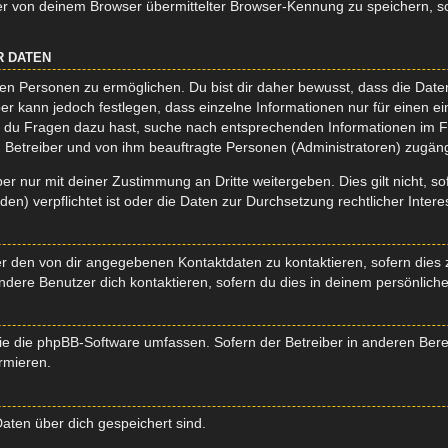
r von deinem Browser übermittelter Browser-Kennung zu speichern, so
R DATEN
n Personen zu ermöglichen. Du bist dir daher bewusst, dass die Daten d
ber kann jedoch festlegen, dass einzelne Informationen nur für einen ei
n du Fragen dazu hast, suche nach entsprechenden Informationen im Fo
n Betreiber und von ihm beauftragte Personen (Administratoren) zugäng
r nur mit deiner Zustimmung an Dritte weitergeben. Dies gilt nicht, s
n) verpflichtet ist oder die Daten zur Durchsetzung rechtlicher Interes
er den von dir angegebenen Kontaktdaten zu kontaktieren, sofern dies 
andere Benutzer dich kontaktieren, sofern du dies in deinem persönliche
, die die phpBB-Software umfassen. Sofern der Betreiber in anderen Be
ormieren.
 Daten über dich gespeichert sind.