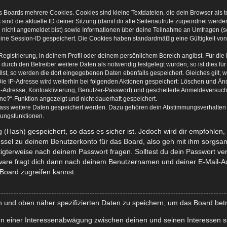
s Boards mehrere Cookies. Cookies sind kleine Textdateien, die dein Browser als
 sind die aktuelle ID deiner Sitzung (damit dir alle Seitenaufrufe zugeordnet werd
u nicht angemeldet bist) sowie Informationen über deine Teilnahme an Umfragen (s
eine Session-ID gespeichert. Die Cookies haben standardmäßig eine Gültigkeit von 
Registrierung, in deinem Profil oder deinem persönlichem Bereich angibst. Für di
rch den Betreiber weitere Daten als notwendig festgelegt wurden, so ist dies für 
llst, so werden die dort eingegebenen Daten ebenfalls gespeichert. Gleiches gilt, 
Die IP-Adresse wird weiterhin bei folgenden Aktionen gespeichert: Löschen und Än
l-Adresse, Kontoaktivierung, Benutzer-Passwort) und gescheiterte Anmeldeversuch
ine?“-Funktion angezeigt und nicht dauerhaft gespeichert.
 dass weitere Daten gespeichert werden. Dazu gehören dein Abstimmungsverhalten
gungsfunktionen.
(Hash) gespeichert, so dass es sicher ist. Jedoch wird dir empfohlen, 
ssel zu deinem Benutzerkonto für das Board, also geh mit ihm sorgsam
htigterweise nach deinem Passwort fragen. Solltest du dein Passwort v
are fragt dich dann nach deinem Benutzernamen und deiner E-Mail-Ad
Board zugreifen kannst.
en und oben näher spezifizierten Daten zu speichern, um das Board bet
en einer Interessenabwägung zwischen deinen und seinen Interessen sow