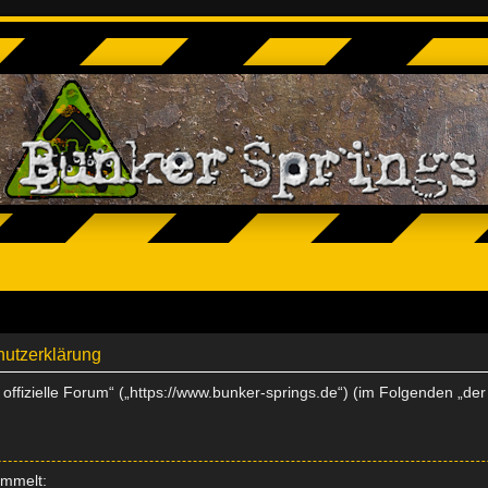
hutzerklärung
s offizielle Forum“ („https://www.bunker-springs.de“) (im Folgenden „de
ammelt: