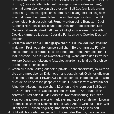
Boards erhalten bleiben. In diesen Cookies sind die aktuelle ID deiner
Sitzung (damit dir alle Seitenaufrufe zugeordnet werden können),
Informationen über die von dir gelesenen Beiträge (zur Markierung
dieser als gelesen/ungelesen; sofern du nicht angemeldet bist) sowie
Informationen über deine Teilnahme an Umfragen (sofern du nicht
angemeldet bist) gespeichert. Ferner werden deine Benutzer-ID, ein
Authentifizierungsschlüssel und eine Session-ID gespeichert. Die
Cookies haben standardmäßig eine Gültigkeit von einem Jahr. Alle
Cookies kannst du jederzeit über die Funktion „Alle Cookies löschen“
löschen.
Weiterhin werden die Daten gespeichert, die du bei der Registrierung,
in deinem Profil oder deinem persönlichem Bereich angibst. Für die
Registrierung sind mindestens ein eindeutiger Benutzername, eine E-
Mail-Adresse und ein Passwort notwendig. Wenn durch den Betreiber
weitere Daten als notwendig festgelegt wurden, so ist dies für dich vor
deren Eingabe ersichtlich.
Wenn du einen Beitrag oder eine private Nachricht erstellst, so werden
die dort eingegebenen Daten ebenfalls gespeichert. Gleiches gilt, wenn
du einen Beitrag als Entwurf zwischenspeicherst. In diesen Fällen wird
auch deine IP-Adresse gespeichert. Die IP-Adresse wird weiterhin bei
folgenden Aktionen gespeichert: Löschen und Ändern von Beiträgen
(dazu zählen Private Nachrichten und Umfragen), Änderungen an
zentralen Profildaten (E-Mail-Adresse, Kontoaktivierung, Benutzer-
Passwort) und gescheiterte Anmeldeversuche. Die von deinem Browser
übermittelte Browser-Kennzeichnung (User Agent) wird nur in der „Wer
ist online?“-Funktion angezeigt und nicht dauerhaft gespeichert.
Schließlich erfordern einzelne Funktionen des Boards, dass weitere