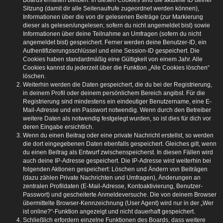
Boards erhalten bleiben. In diesen Cookies sind die aktuelle ID deiner
Sitzung (damit dir alle Seitenaufrufe zugeordnet werden können),
Informationen über die von dir gelesenen Beiträge (zur Markierung
dieser als gelesen/ungelesen; sofern du nicht angemeldet bist) sowie
Informationen über deine Teilnahme an Umfragen (sofern du nicht
angemeldet bist) gespeichert. Ferner werden deine Benutzer-ID, ein
Authentifizierungsschlüssel und eine Session-ID gespeichert. Die
Cookies haben standardmäßig eine Gültigkeit von einem Jahr. Alle
Cookies kannst du jederzeit über die Funktion „Alle Cookies löschen“
löschen.
Weiterhin werden die Daten gespeichert, die du bei der Registrierung,
in deinem Profil oder deinem persönlichem Bereich angibst. Für die
Registrierung sind mindestens ein eindeutiger Benutzername, eine E-
Mail-Adresse und ein Passwort notwendig. Wenn durch den Betreiber
weitere Daten als notwendig festgelegt wurden, so ist dies für dich vor
deren Eingabe ersichtlich.
Wenn du einen Beitrag oder eine private Nachricht erstellst, so werden
die dort eingegebenen Daten ebenfalls gespeichert. Gleiches gilt, wenn
du einen Beitrag als Entwurf zwischenspeicherst. In diesen Fällen wird
auch deine IP-Adresse gespeichert. Die IP-Adresse wird weiterhin bei
folgenden Aktionen gespeichert: Löschen und Ändern von Beiträgen
(dazu zählen Private Nachrichten und Umfragen), Änderungen an
zentralen Profildaten (E-Mail-Adresse, Kontoaktivierung, Benutzer-
Passwort) und gescheiterte Anmeldeversuche. Die von deinem Browser
übermittelte Browser-Kennzeichnung (User Agent) wird nur in der „Wer
ist online?“-Funktion angezeigt und nicht dauerhaft gespeichert.
Schließlich erfordern einzelne Funktionen des Boards, dass weitere