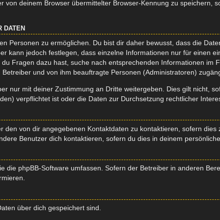
r von deinem Browser übermittelter Browser-Kennung zu speichern, so
R DATEN
n Personen zu ermöglichen. Du bist dir daher bewusst, dass die Daten d
ber kann jedoch festlegen, dass einzelne Informationen nur für einen ei
n du Fragen dazu hast, suche nach entsprechenden Informationen im Fo
n Betreiber und von ihm beauftragte Personen (Administratoren) zugäng
r nur mit deiner Zustimmung an Dritte weitergeben. Dies gilt nicht, s
n) verpflichtet ist oder die Daten zur Durchsetzung rechtlicher Interes
er den von dir angegebenen Kontaktdaten zu kontaktieren, sofern dies 
andere Benutzer dich kontaktieren, sofern du dies in deinem persönliche
, die die phpBB-Software umfassen. Sofern der Betreiber in anderen Be
ormieren.
 Daten über dich gespeichert sind.