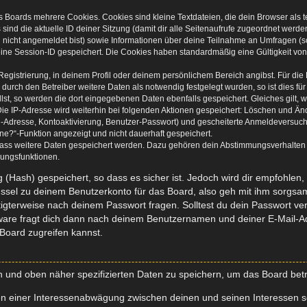
s Boards mehrere Cookies. Cookies sind kleine Textdateien, die dein Browser als
 sind die aktuelle ID deiner Sitzung (damit dir alle Seitenaufrufe zugeordnet werd
u nicht angemeldet bist) sowie Informationen über deine Teilnahme an Umfragen (s
eine Session-ID gespeichert. Die Cookies haben standardmäßig eine Gültigkeit von 
Registrierung, in deinem Profil oder deinem persönlichem Bereich angibst. Für di
rch den Betreiber weitere Daten als notwendig festgelegt wurden, so ist dies für 
llst, so werden die dort eingegebenen Daten ebenfalls gespeichert. Gleiches gilt, 
Die IP-Adresse wird weiterhin bei folgenden Aktionen gespeichert: Löschen und Än
l-Adresse, Kontoaktivierung, Benutzer-Passwort) und gescheiterte Anmeldeversuch
ine?“-Funktion angezeigt und nicht dauerhaft gespeichert.
 dass weitere Daten gespeichert werden. Dazu gehören dein Abstimmungsverhalten
gungsfunktionen.
(Hash) gespeichert, so dass es sicher ist. Jedoch wird dir empfohlen, 
ssel zu deinem Benutzerkonto für das Board, also geh mit ihm sorgsam
htigterweise nach deinem Passwort fragen. Solltest du dein Passwort v
are fragt dich dann nach deinem Benutzernamen und deiner E-Mail-Ad
Board zugreifen kannst.
en und oben näher spezifizierten Daten zu speichern, um das Board bet
en einer Interessenabwägung zwischen deinen und seinen Interessen sow