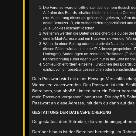
Die Forensoftware phpBB erstellt bei deinem Besuch de
Aufrufen des Boards erhalten bleiben. In diesen Cookies
(zur Markierung dieser als gelesen/ungelesen; sofern d
deine Benutzer-ID, ein Authentifizierungsschlüssel und 
„Alle Cookies löschen“ löschen.
Weiterhin werden die Daten gespeichert, die du bei der 
eine E-Mail-Adresse und ein Passwort notwendig. Wenn du
Wenn du einen Beitrag oder eine private Nachricht erste
diesen Fällen wird auch deine IP-Adresse gespeichert. 
Umfragen), Änderungen an zentralen Profildaten (E-Mai
Kennzeichnung (User Agent) wird nur in der „Wer ist onl
Schließlich erfordern einzelne Funktionen des Boards,
explizit von dir gesetzte Lesezeichen oder Benachrichti
Dein Passwort wird mit einer Einwege-Verschlüsselung 
Webseiten zu verwenden. Das Passwort ist dein Schlü
Betreibers, von phpBB Limited oder ein Dritter berec
mein Passwort vergessen“ benutzen. Die phpBB-Softw
Passwort an diese Adresse, mit dem du dann auf das 
GESTATTUNG DER DATENSPEICHERUNG
Du gestattest dem Betreiber, die von dir eingegeben
Darüber hinaus ist der Betreiber berechtigt, im Rahm