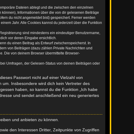
 temporäre Dateien ablegt und die zwischen den einzelnen
en können), Informationen über die von dir gelesenen Beiträge
ofern du nicht angemeldet bist) gespeichert. Ferner werden
einem Jahr. Alle Cookies kannst du jederzeit über die Funktion
e Registrierung sind mindestens ein eindeutiger Benutzername,
dich vor deren Eingabe ersichtlich.
wenn du einen Beitrag als Entwurf zwischenspeicherst. In
dern von Beiträgen (dazu zählen Private Nachrichten und
e. Die von deinem Browser übermittelte Browser-
 bei Umfragen, der Gelesen-Status von deinen Beiträgen oder
dieses Passwort nicht auf einer Vielzahl von
 um. Insbesondere wird dich kein Vertreter des
ergessen haben, so kannst du die Funktion „Ich habe
resse und sendet anschließend ein neu generiertes
reiben und anbieten zu können.
ie den Interessen Dritter, Zeitpunkte von Zugriffen