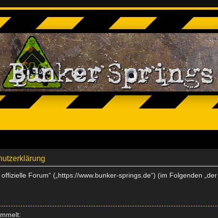
hutzerklärung
s offizielle Forum“ („https://www.bunker-springs.de“) (im Folgenden „de
ammelt: