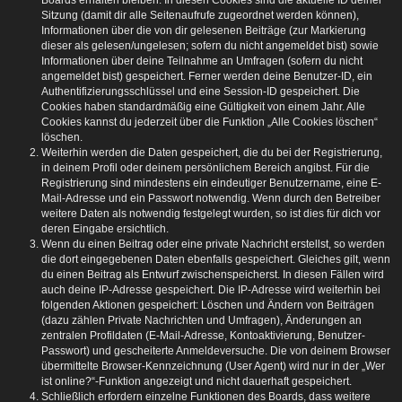
Boards erhalten bleiben. In diesen Cookies sind die aktuelle ID deiner
Sitzung (damit dir alle Seitenaufrufe zugeordnet werden können),
Informationen über die von dir gelesenen Beiträge (zur Markierung
dieser als gelesen/ungelesen; sofern du nicht angemeldet bist) sowie
Informationen über deine Teilnahme an Umfragen (sofern du nicht
angemeldet bist) gespeichert. Ferner werden deine Benutzer-ID, ein
Authentifizierungsschlüssel und eine Session-ID gespeichert. Die
Cookies haben standardmäßig eine Gültigkeit von einem Jahr. Alle
Cookies kannst du jederzeit über die Funktion „Alle Cookies löschen“
löschen.
Weiterhin werden die Daten gespeichert, die du bei der Registrierung,
in deinem Profil oder deinem persönlichem Bereich angibst. Für die
Registrierung sind mindestens ein eindeutiger Benutzername, eine E-
Mail-Adresse und ein Passwort notwendig. Wenn durch den Betreiber
weitere Daten als notwendig festgelegt wurden, so ist dies für dich vor
deren Eingabe ersichtlich.
Wenn du einen Beitrag oder eine private Nachricht erstellst, so werden
die dort eingegebenen Daten ebenfalls gespeichert. Gleiches gilt, wenn
du einen Beitrag als Entwurf zwischenspeicherst. In diesen Fällen wird
auch deine IP-Adresse gespeichert. Die IP-Adresse wird weiterhin bei
folgenden Aktionen gespeichert: Löschen und Ändern von Beiträgen
(dazu zählen Private Nachrichten und Umfragen), Änderungen an
zentralen Profildaten (E-Mail-Adresse, Kontoaktivierung, Benutzer-
Passwort) und gescheiterte Anmeldeversuche. Die von deinem Browser
übermittelte Browser-Kennzeichnung (User Agent) wird nur in der „Wer
ist online?“-Funktion angezeigt und nicht dauerhaft gespeichert.
Schließlich erfordern einzelne Funktionen des Boards, dass weitere