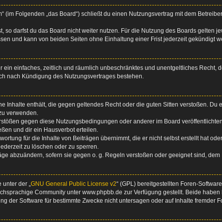
um“ (im Folgenden „das Board“) schließt du einen Nutzungsvertrag mit dem Betreiber
 so darfst du das Board nicht weiter nutzen. Für die Nutzung des Boards gelten jew
sen und kann von beiden Seiten ohne Einhaltung einer Frist jederzeit gekündigt w
ber ein einfaches, zeitlich und räumlich unbeschränktes und unentgeltliches Recht
auch nach Kündigung des Nutzungsvertrages bestehen.
ine Inhalte enthält, die gegen geltendes Recht oder die guten Sitten verstoßen. Du 
 zu verwenden.
erstößen gegen diese Nutzungsbedingungen oder anderer im Board veröffentlichte
ßen und dir ein Hausverbot erteilen.
ortung für die Inhalte von Beiträgen übernimmt, die er nicht selbst erstellt hat od
jederzeit zu löschen oder zu sperren.
räge abzuändern, sofern sie gegen o. g. Regeln verstoßen oder geeignet sind, dem
 unter der „
GNU General Public License v2
“ (GPL) bereitgestellten Foren-Softwa
chsprachige Community unter www.phpbb.de zur Verfügung gestellt. Beide haben ke
g der Software für bestimmte Zwecke nicht untersagen oder auf Inhalte fremder F