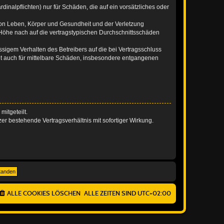
inalpflichten) nur für Schäden, die auf ein vorsätzliches oder
von Leben, Körper und Gesundheit und der Verletzung
r Höhe nach auf die vertragstypischen Durchschnittsschäden
sigem Verhalten des Betreibers auf die bei Vertragsschluss
lt auch für mittelbare Schäden, insbesondere entgangenen
itgeteilt.
r bestehende Vertragsverhältnis mit sofortiger Wirkung.
ALLE COOKIES LÖSCHEN
ALLE ZEITEN SIND
UTC+02:00