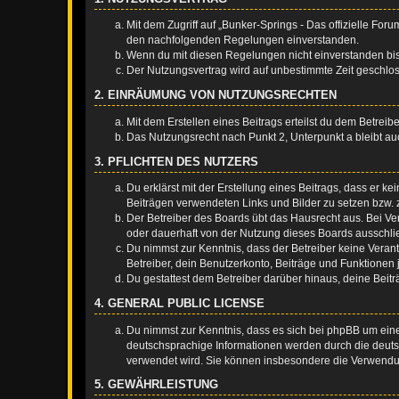
Mit dem Zugriff auf „Bunker-Springs - Das offizielle For
den nachfolgenden Regelungen einverstanden.
Wenn du mit diesen Regelungen nicht einverstanden bist,
Der Nutzungsvertrag wird auf unbestimmte Zeit geschlos
2. EINRÄUMUNG VON NUTZUNGSRECHTEN
Mit dem Erstellen eines Beitrags erteilst du dem Betrei
Das Nutzungsrecht nach Punkt 2, Unterpunkt a bleibt 
3. PFLICHTEN DES NUTZERS
Du erklärst mit der Erstellung eines Beitrags, dass er ke
Beiträgen verwendeten Links und Bilder zu setzen bzw.
Der Betreiber des Boards übt das Hausrecht aus. Bei V
oder dauerhaft von der Nutzung dieses Boards ausschlie
Du nimmst zur Kenntnis, dass der Betreiber keine Verantw
Betreiber, dein Benutzerkonto, Beiträge und Funktionen 
Du gestattest dem Betreiber darüber hinaus, deine Beit
4. GENERAL PUBLIC LICENSE
Du nimmst zur Kenntnis, dass es sich bei phpBB um eine
deutschsprachige Informationen werden durch die deuts
verwendet wird. Sie können insbesondere die Verwendun
5. GEWÄHRLEISTUNG