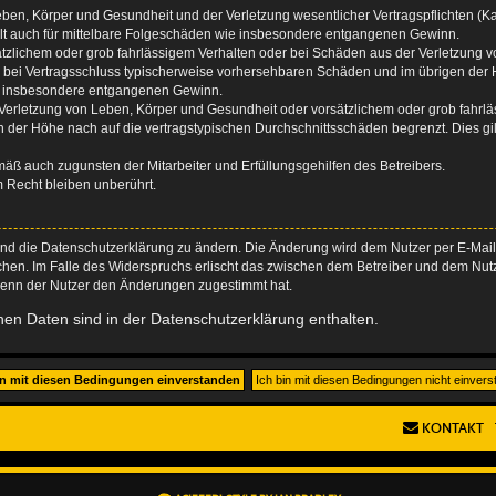
ben, Körper und Gesundheit und der Verletzung wesentlicher Vertragspflichten (Kard
gilt auch für mittelbare Folgeschäden wie insbesondere entgangenen Gewinn.
ätzlichem oder grob fahrlässigem Verhalten oder bei Schäden aus der Verletzung 
 die bei Vertragsschluss typischerweise vorhersehbaren Schäden und im übrigen de
wie insbesondere entgangenen Gewinn.
erletzung von Leben, Körper und Gesundheit oder vorsätzlichem oder grob fahrläs
der Höhe nach auf die vertragstypischen Durchschnittsschäden begrenzt. Dies gi
mäß auch zugunsten der Mitarbeiter und Erfüllungsgehilfen des Betreibers.
 Recht bleiben unberührt.
und die Datenschutzerklärung zu ändern. Die Änderung wird dem Nutzer per E-Mail m
chen. Im Falle des Widerspruchs erlischt das zwischen dem Betreiber und dem Nutze
wenn der Nutzer den Änderungen zugestimmt hat.
en Daten sind in der Datenschutzerklärung enthalten.
KONTAKT