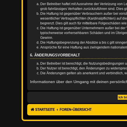
Der Betreiber haftet mit Ausnahme der Verletzung von Le
grob fahrlässiges Verhalten zurückzuführen sind. Dies 
Die Haftung ist gegenüber Verbrauchern außer bei vors
wesentlicher Vertragspflichten (Kardinalpflichten) auf
begrenzt. Dies gilt auch für mittelbare Folgeschäden 
Die Haftung ist gegenüber Unternehmern außer bei der V
typischerweise vorhersehbaren Schäden und im Übrigen 
Gewinn.
Die Haftungsbegrenzung der Absätze a bis c gilt sinnge
Ansprüche für eine Haftung aus zwingendem nationalem
6. ÄNDERUNGSVORBEHALT
Der Betreiber ist berechtigt, die Nutzungsbedingungen 
Der Nutzer ist berechtigt, den Änderungen zu widerspre
Die Änderungen gelten als anerkannt und verbindlich, 
Informationen über den Umgang mit deinen persönlich
STARTSEITE
FOREN-ÜBERSICHT