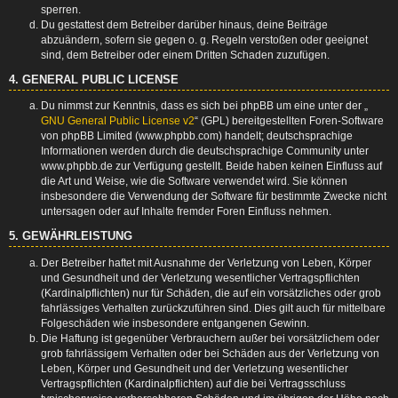
sperren.
Du gestattest dem Betreiber darüber hinaus, deine Beiträge
abzuändern, sofern sie gegen o. g. Regeln verstoßen oder geeignet
sind, dem Betreiber oder einem Dritten Schaden zuzufügen.
4. GENERAL PUBLIC LICENSE
Du nimmst zur Kenntnis, dass es sich bei phpBB um eine unter der „
GNU General Public License v2
“ (GPL) bereitgestellten Foren-Software
von phpBB Limited (www.phpbb.com) handelt; deutschsprachige
Informationen werden durch die deutschsprachige Community unter
www.phpbb.de zur Verfügung gestellt. Beide haben keinen Einfluss auf
die Art und Weise, wie die Software verwendet wird. Sie können
insbesondere die Verwendung der Software für bestimmte Zwecke nicht
untersagen oder auf Inhalte fremder Foren Einfluss nehmen.
5. GEWÄHRLEISTUNG
Der Betreiber haftet mit Ausnahme der Verletzung von Leben, Körper
und Gesundheit und der Verletzung wesentlicher Vertragspflichten
(Kardinalpflichten) nur für Schäden, die auf ein vorsätzliches oder grob
fahrlässiges Verhalten zurückzuführen sind. Dies gilt auch für mittelbare
Folgeschäden wie insbesondere entgangenen Gewinn.
Die Haftung ist gegenüber Verbrauchern außer bei vorsätzlichem oder
grob fahrlässigem Verhalten oder bei Schäden aus der Verletzung von
Leben, Körper und Gesundheit und der Verletzung wesentlicher
Vertragspflichten (Kardinalpflichten) auf die bei Vertragsschluss