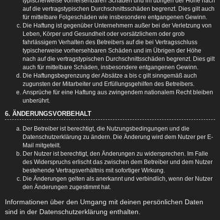
typischerweise vorhersehbaren Schäden und im übrigen der Höhe nach
auf die vertragstypischen Durchschnittsschäden begrenzt. Dies gilt auch
für mittelbare Folgeschäden wie insbesondere entgangenen Gewinn.
Die Haftung ist gegenüber Unternehmern außer bei der Verletzung von
Leben, Körper und Gesundheit oder vorsätzlichem oder grob
fahrlässigem Verhalten des Betreibers auf die bei Vertragsschluss
typischerweise vorhersehbaren Schäden und im Übrigen der Höhe
nach auf die vertragstypischen Durchschnittsschäden begrenzt. Dies gilt
auch für mittelbare Schäden, insbesondere entgangenen Gewinn.
Die Haftungsbegrenzung der Absätze a bis c gilt sinngemäß auch
zugunsten der Mitarbeiter und Erfüllungsgehilfen des Betreibers.
Ansprüche für eine Haftung aus zwingendem nationalem Recht bleiben
unberührt.
6. ÄNDERUNGSVORBEHALT
Der Betreiber ist berechtigt, die Nutzungsbedingungen und die
Datenschutzerklärung zu ändern. Die Änderung wird dem Nutzer per E-
Mail mitgeteilt.
Der Nutzer ist berechtigt, den Änderungen zu widersprechen. Im Falle
des Widerspruchs erlischt das zwischen dem Betreiber und dem Nutzer
bestehende Vertragsverhältnis mit sofortiger Wirkung.
Die Änderungen gelten als anerkannt und verbindlich, wenn der Nutzer
den Änderungen zugestimmt hat.
Informationen über den Umgang mit deinen persönlichen Daten
sind in der Datenschutzerklärung enthalten.