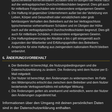
typischerweise vorhersehbaren Schäden und im übrigen der Höhe nach
auf die vertragstypischen Durchschnittsschäden begrenzt. Dies gilt auch
für mittelbare Folgeschäden wie insbesondere entgangenen Gewinn.
Die Haftung ist gegenüber Unternehmern außer bei der Verletzung von
Leben, Körper und Gesundheit oder vorsätzlichem oder grob
fahrlässigem Verhalten des Betreibers auf die bei Vertragsschluss
typischerweise vorhersehbaren Schäden und im Übrigen der Höhe
nach auf die vertragstypischen Durchschnittsschäden begrenzt. Dies gilt
auch für mittelbare Schäden, insbesondere entgangenen Gewinn.
Die Haftungsbegrenzung der Absätze a bis c gilt sinngemäß auch
zugunsten der Mitarbeiter und Erfüllungsgehilfen des Betreibers.
Ansprüche für eine Haftung aus zwingendem nationalem Recht bleiben
unberührt.
6. ÄNDERUNGSVORBEHALT
Der Betreiber ist berechtigt, die Nutzungsbedingungen und die
Datenschutzerklärung zu ändern. Die Änderung wird dem Nutzer per E-
Mail mitgeteilt.
Der Nutzer ist berechtigt, den Änderungen zu widersprechen. Im Falle
des Widerspruchs erlischt das zwischen dem Betreiber und dem Nutzer
bestehende Vertragsverhältnis mit sofortiger Wirkung.
Die Änderungen gelten als anerkannt und verbindlich, wenn der Nutzer
den Änderungen zugestimmt hat.
Informationen über den Umgang mit deinen persönlichen Daten
sind in der Datenschutzerklärung enthalten.