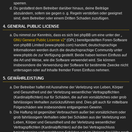
sperren.
Du gestattest dem Betreiber darüber hinaus, deine Beiträge
abzuändern, sofern sie gegen o. g. Regeln verstoßen oder geeignet
sind, dem Betreiber oder einem Dritten Schaden zuzufügen.
4. GENERAL PUBLIC LICENSE
Du nimmst zur Kenntnis, dass es sich bei phpBB um eine unter der „
GNU General Public License v2
“ (GPL) bereitgestellten Foren-Software
von phpBB Limited (www.phpbb.com) handelt; deutschsprachige
Informationen werden durch die deutschsprachige Community unter
www.phpbb.de zur Verfügung gestellt. Beide haben keinen Einfluss auf
die Art und Weise, wie die Software verwendet wird. Sie können
insbesondere die Verwendung der Software für bestimmte Zwecke nicht
untersagen oder auf Inhalte fremder Foren Einfluss nehmen.
5. GEWÄHRLEISTUNG
Der Betreiber haftet mit Ausnahme der Verletzung von Leben, Körper
und Gesundheit und der Verletzung wesentlicher Vertragspflichten
(Kardinalpflichten) nur für Schäden, die auf ein vorsätzliches oder grob
fahrlässiges Verhalten zurückzuführen sind. Dies gilt auch für mittelbare
Folgeschäden wie insbesondere entgangenen Gewinn.
Die Haftung ist gegenüber Verbrauchern außer bei vorsätzlichem oder
grob fahrlässigem Verhalten oder bei Schäden aus der Verletzung von
Leben, Körper und Gesundheit und der Verletzung wesentlicher
Vertragspflichten (Kardinalpflichten) auf die bei Vertragsschluss