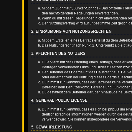
Mit dem Zugriff auf „Bunker-Springs - Das offizielle For
den nachfolgenden Regelungen einverstanden.
Wenn du mit diesen Regelungen nicht einverstanden bist,
Der Nutzungsvertrag wird auf unbestimmte Zeit geschlos
2. EINRÄUMUNG VON NUTZUNGSRECHTEN
Mit dem Erstellen eines Beitrags erteilst du dem Betrei
Das Nutzungsrecht nach Punkt 2, Unterpunkt a bleibt 
3. PFLICHTEN DES NUTZERS
Du erklärst mit der Erstellung eines Beitrags, dass er ke
Beiträgen verwendeten Links und Bilder zu setzen bzw.
Der Betreiber des Boards übt das Hausrecht aus. Bei V
oder dauerhaft von der Nutzung dieses Boards ausschlie
Du nimmst zur Kenntnis, dass der Betreiber keine Verantw
Betreiber, dein Benutzerkonto, Beiträge und Funktionen 
Du gestattest dem Betreiber darüber hinaus, deine Beit
4. GENERAL PUBLIC LICENSE
Du nimmst zur Kenntnis, dass es sich bei phpBB um eine
deutschsprachige Informationen werden durch die deuts
verwendet wird. Sie können insbesondere die Verwendun
5. GEWÄHRLEISTUNG