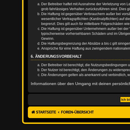
Der Betreiber haftet mit Ausnahme der Verletzung von Le
grob fahrlässiges Verhalten zurückzuführen sind. Dies 
Die Haftung ist gegenüber Verbrauchern außer bei vors
wesentlicher Vertragspflichten (Kardinalpflichten) auf
begrenzt. Dies gilt auch für mittelbare Folgeschäden 
Die Haftung ist gegenüber Unternehmern außer bei der V
typischerweise vorhersehbaren Schäden und im Übrigen 
Gewinn.
Die Haftungsbegrenzung der Absätze a bis c gilt sinnge
Ansprüche für eine Haftung aus zwingendem nationalem
6. ÄNDERUNGSVORBEHALT
Der Betreiber ist berechtigt, die Nutzungsbedingungen 
Der Nutzer ist berechtigt, den Änderungen zu widerspre
Die Änderungen gelten als anerkannt und verbindlich, 
Informationen über den Umgang mit deinen persönlich
STARTSEITE
FOREN-ÜBERSICHT