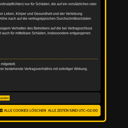
inalpflichten) nur für Schäden, die auf ein vorsätzliches oder
von Leben, Körper und Gesundheit und der Verletzung
r Höhe nach auf die vertragstypischen Durchschnittsschäden
sigem Verhalten des Betreibers auf die bei Vertragsschluss
lt auch für mittelbare Schäden, insbesondere entgangenen
itgeteilt.
r bestehende Vertragsverhältnis mit sofortiger Wirkung.
ALLE COOKIES LÖSCHEN
ALLE ZEITEN SIND
UTC+02:00