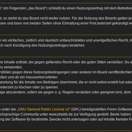
um“ (im Folgenden „das Board“) schließt du einen Nutzungsvertrag mit dem Betreiber
 so darfst du das Board nicht weiter nutzen. Für die Nutzung des Boards gelten jew
sen und kann von beiden Seiten ohne Einhaltung einer Frist jederzeit gekündigt w
ber ein einfaches, zeitlich und räumlich unbeschränktes und unentgeltliches Recht
auch nach Kündigung des Nutzungsvertrages bestehen.
ine Inhalte enthält, die gegen geltendes Recht oder die guten Sitten verstoßen. Du 
 zu verwenden.
erstößen gegen diese Nutzungsbedingungen oder anderer im Board veröffentlichte
ßen und dir ein Hausverbot erteilen.
ortung für die Inhalte von Beiträgen übernimmt, die er nicht selbst erstellt hat od
jederzeit zu löschen oder zu sperren.
räge abzuändern, sofern sie gegen o. g. Regeln verstoßen oder geeignet sind, dem
 unter der „
GNU General Public License v2
“ (GPL) bereitgestellten Foren-Softwa
chsprachige Community unter www.phpbb.de zur Verfügung gestellt. Beide haben ke
g der Software für bestimmte Zwecke nicht untersagen oder auf Inhalte fremder F