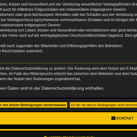
ben, Körper und Gesundheit und der Verletzung wesentlicher Vertragspflichten (Kard
gilt auch für mittelbare Folgeschäden wie insbesondere entgangenen Gewinn.
ätzlichem oder grob fahrlässigem Verhalten oder bei Schäden aus der Verletzung 
 die bei Vertragsschluss typischerweise vorhersehbaren Schäden und im übrigen de
wie insbesondere entgangenen Gewinn.
erletzung von Leben, Körper und Gesundheit oder vorsätzlichem oder grob fahrläs
der Höhe nach auf die vertragstypischen Durchschnittsschäden begrenzt. Dies gi
mäß auch zugunsten der Mitarbeiter und Erfüllungsgehilfen des Betreibers.
 Recht bleiben unberührt.
und die Datenschutzerklärung zu ändern. Die Änderung wird dem Nutzer per E-Mail m
chen. Im Falle des Widerspruchs erlischt das zwischen dem Betreiber und dem Nutze
wenn der Nutzer den Änderungen zugestimmt hat.
en Daten sind in der Datenschutzerklärung enthalten.
KONTAKT