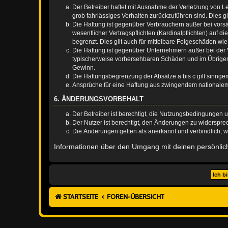
Der Betreiber haftet mit Ausnahme der Verletzung von Le
grob fahrlässiges Verhalten zurückzuführen sind. Dies 
Die Haftung ist gegenüber Verbrauchern außer bei vors
wesentlicher Vertragspflichten (Kardinalpflichten) auf
begrenzt. Dies gilt auch für mittelbare Folgeschäden 
Die Haftung ist gegenüber Unternehmern außer bei der V
typischerweise vorhersehbaren Schäden und im Übrigen 
Gewinn.
Die Haftungsbegrenzung der Absätze a bis c gilt sinnge
Ansprüche für eine Haftung aus zwingendem nationalem
6. ÄNDERUNGSVORBEHALT
Der Betreiber ist berechtigt, die Nutzungsbedingungen 
Der Nutzer ist berechtigt, den Änderungen zu widerspre
Die Änderungen gelten als anerkannt und verbindlich, 
Informationen über den Umgang mit deinen persönlich
STARTSEITE
FOREN-ÜBERSICHT