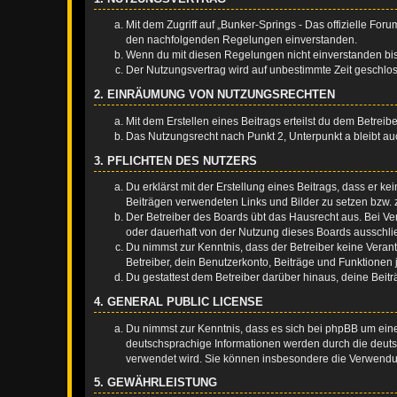
Mit dem Zugriff auf „Bunker-Springs - Das offizielle For
den nachfolgenden Regelungen einverstanden.
Wenn du mit diesen Regelungen nicht einverstanden bist,
Der Nutzungsvertrag wird auf unbestimmte Zeit geschlos
2. EINRÄUMUNG VON NUTZUNGSRECHTEN
Mit dem Erstellen eines Beitrags erteilst du dem Betrei
Das Nutzungsrecht nach Punkt 2, Unterpunkt a bleibt 
3. PFLICHTEN DES NUTZERS
Du erklärst mit der Erstellung eines Beitrags, dass er ke
Beiträgen verwendeten Links und Bilder zu setzen bzw.
Der Betreiber des Boards übt das Hausrecht aus. Bei V
oder dauerhaft von der Nutzung dieses Boards ausschlie
Du nimmst zur Kenntnis, dass der Betreiber keine Verantw
Betreiber, dein Benutzerkonto, Beiträge und Funktionen 
Du gestattest dem Betreiber darüber hinaus, deine Beit
4. GENERAL PUBLIC LICENSE
Du nimmst zur Kenntnis, dass es sich bei phpBB um eine
deutschsprachige Informationen werden durch die deuts
verwendet wird. Sie können insbesondere die Verwendun
5. GEWÄHRLEISTUNG