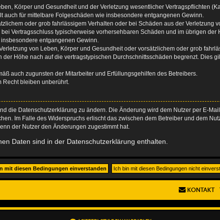
ben, Körper und Gesundheit und der Verletzung wesentlicher Vertragspflichten (Kard
gilt auch für mittelbare Folgeschäden wie insbesondere entgangenen Gewinn.
ätzlichem oder grob fahrlässigem Verhalten oder bei Schäden aus der Verletzung 
 die bei Vertragsschluss typischerweise vorhersehbaren Schäden und im übrigen de
wie insbesondere entgangenen Gewinn.
erletzung von Leben, Körper und Gesundheit oder vorsätzlichem oder grob fahrläs
der Höhe nach auf die vertragstypischen Durchschnittsschäden begrenzt. Dies gi
mäß auch zugunsten der Mitarbeiter und Erfüllungsgehilfen des Betreibers.
 Recht bleiben unberührt.
und die Datenschutzerklärung zu ändern. Die Änderung wird dem Nutzer per E-Mail m
chen. Im Falle des Widerspruchs erlischt das zwischen dem Betreiber und dem Nutze
wenn der Nutzer den Änderungen zugestimmt hat.
en Daten sind in der Datenschutzerklärung enthalten.
KONTAKT