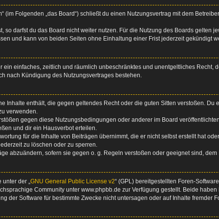
um“ (im Folgenden „das Board“) schließt du einen Nutzungsvertrag mit dem Betreiber
 so darfst du das Board nicht weiter nutzen. Für die Nutzung des Boards gelten jew
sen und kann von beiden Seiten ohne Einhaltung einer Frist jederzeit gekündigt w
ber ein einfaches, zeitlich und räumlich unbeschränktes und unentgeltliches Recht
auch nach Kündigung des Nutzungsvertrages bestehen.
ine Inhalte enthält, die gegen geltendes Recht oder die guten Sitten verstoßen. Du 
 zu verwenden.
erstößen gegen diese Nutzungsbedingungen oder anderer im Board veröffentlichte
ßen und dir ein Hausverbot erteilen.
ortung für die Inhalte von Beiträgen übernimmt, die er nicht selbst erstellt hat od
jederzeit zu löschen oder zu sperren.
räge abzuändern, sofern sie gegen o. g. Regeln verstoßen oder geeignet sind, dem
 unter der „
GNU General Public License v2
“ (GPL) bereitgestellten Foren-Softwa
chsprachige Community unter www.phpbb.de zur Verfügung gestellt. Beide haben ke
g der Software für bestimmte Zwecke nicht untersagen oder auf Inhalte fremder F