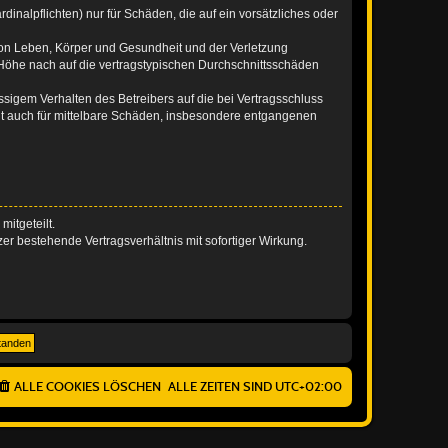
inalpflichten) nur für Schäden, die auf ein vorsätzliches oder
von Leben, Körper und Gesundheit und der Verletzung
r Höhe nach auf die vertragstypischen Durchschnittsschäden
sigem Verhalten des Betreibers auf die bei Vertragsschluss
lt auch für mittelbare Schäden, insbesondere entgangenen
itgeteilt.
r bestehende Vertragsverhältnis mit sofortiger Wirkung.
ALLE COOKIES LÖSCHEN
ALLE ZEITEN SIND
UTC+02:00