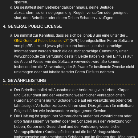
sperren.
Du gestattest dem Betreiber darüber hinaus, deine Beiträge
abzuändern, sofern sie gegen o. g. Regeln verstoßen oder geeignet
sind, dem Betreiber oder einem Dritten Schaden zuzufügen.
4. GENERAL PUBLIC LICENSE
Du nimmst zur Kenntnis, dass es sich bei phpBB um eine unter der „
GNU General Public License v2
“ (GPL) bereitgestellten Foren-Software
von phpBB Limited (www.phpbb.com) handelt; deutschsprachige
Informationen werden durch die deutschsprachige Community unter
www.phpbb.de zur Verfügung gestellt. Beide haben keinen Einfluss auf
die Art und Weise, wie die Software verwendet wird. Sie können
insbesondere die Verwendung der Software für bestimmte Zwecke nicht
untersagen oder auf Inhalte fremder Foren Einfluss nehmen.
5. GEWÄHRLEISTUNG
Der Betreiber haftet mit Ausnahme der Verletzung von Leben, Körper
und Gesundheit und der Verletzung wesentlicher Vertragspflichten
(Kardinalpflichten) nur für Schäden, die auf ein vorsätzliches oder grob
fahrlässiges Verhalten zurückzuführen sind. Dies gilt auch für mittelbare
Folgeschäden wie insbesondere entgangenen Gewinn.
Die Haftung ist gegenüber Verbrauchern außer bei vorsätzlichem oder
grob fahrlässigem Verhalten oder bei Schäden aus der Verletzung von
Leben, Körper und Gesundheit und der Verletzung wesentlicher
Vertragspflichten (Kardinalpflichten) auf die bei Vertragsschluss
typischerweise vorhersehbaren Schäden und im übrigen der Höhe nach