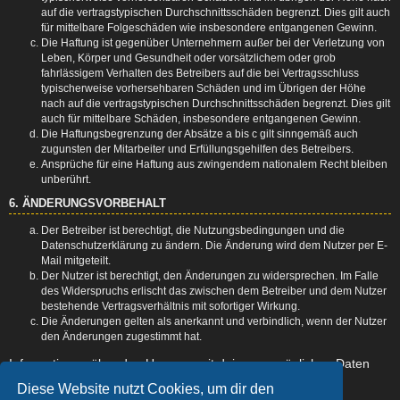
auf die vertragstypischen Durchschnittsschäden begrenzt. Dies gilt auch
für mittelbare Folgeschäden wie insbesondere entgangenen Gewinn.
Die Haftung ist gegenüber Unternehmern außer bei der Verletzung von
Leben, Körper und Gesundheit oder vorsätzlichem oder grob
fahrlässigem Verhalten des Betreibers auf die bei Vertragsschluss
typischerweise vorhersehbaren Schäden und im Übrigen der Höhe
nach auf die vertragstypischen Durchschnittsschäden begrenzt. Dies gilt
auch für mittelbare Schäden, insbesondere entgangenen Gewinn.
Die Haftungsbegrenzung der Absätze a bis c gilt sinngemäß auch
zugunsten der Mitarbeiter und Erfüllungsgehilfen des Betreibers.
Ansprüche für eine Haftung aus zwingendem nationalem Recht bleiben
unberührt.
6. ÄNDERUNGSVORBEHALT
Der Betreiber ist berechtigt, die Nutzungsbedingungen und die
Datenschutzerklärung zu ändern. Die Änderung wird dem Nutzer per E-
Mail mitgeteilt.
Der Nutzer ist berechtigt, den Änderungen zu widersprechen. Im Falle
des Widerspruchs erlischt das zwischen dem Betreiber und dem Nutzer
bestehende Vertragsverhältnis mit sofortiger Wirkung.
Die Änderungen gelten als anerkannt und verbindlich, wenn der Nutzer
den Änderungen zugestimmt hat.
Informationen über den Umgang mit deinen persönlichen Daten
sind in der Datenschutzerklärung enthalten.
Diese Website nutzt Cookies, um dir den