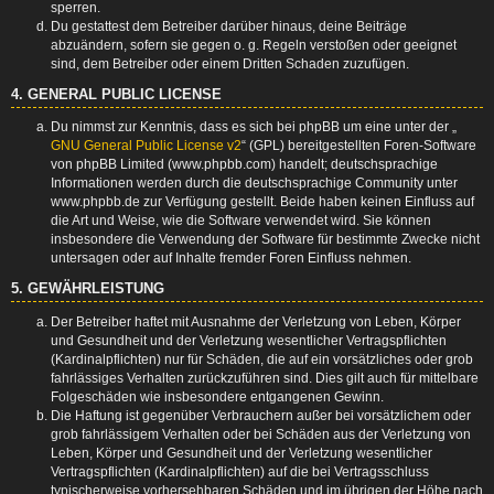
sperren.
Du gestattest dem Betreiber darüber hinaus, deine Beiträge
abzuändern, sofern sie gegen o. g. Regeln verstoßen oder geeignet
sind, dem Betreiber oder einem Dritten Schaden zuzufügen.
4. GENERAL PUBLIC LICENSE
Du nimmst zur Kenntnis, dass es sich bei phpBB um eine unter der „
GNU General Public License v2
“ (GPL) bereitgestellten Foren-Software
von phpBB Limited (www.phpbb.com) handelt; deutschsprachige
Informationen werden durch die deutschsprachige Community unter
www.phpbb.de zur Verfügung gestellt. Beide haben keinen Einfluss auf
die Art und Weise, wie die Software verwendet wird. Sie können
insbesondere die Verwendung der Software für bestimmte Zwecke nicht
untersagen oder auf Inhalte fremder Foren Einfluss nehmen.
5. GEWÄHRLEISTUNG
Der Betreiber haftet mit Ausnahme der Verletzung von Leben, Körper
und Gesundheit und der Verletzung wesentlicher Vertragspflichten
(Kardinalpflichten) nur für Schäden, die auf ein vorsätzliches oder grob
fahrlässiges Verhalten zurückzuführen sind. Dies gilt auch für mittelbare
Folgeschäden wie insbesondere entgangenen Gewinn.
Die Haftung ist gegenüber Verbrauchern außer bei vorsätzlichem oder
grob fahrlässigem Verhalten oder bei Schäden aus der Verletzung von
Leben, Körper und Gesundheit und der Verletzung wesentlicher
Vertragspflichten (Kardinalpflichten) auf die bei Vertragsschluss
typischerweise vorhersehbaren Schäden und im übrigen der Höhe nach