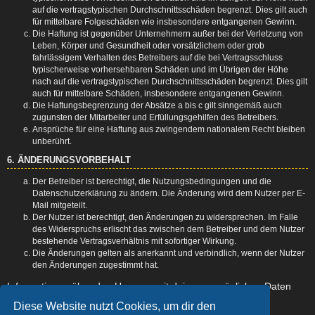
auf die vertragstypischen Durchschnittsschäden begrenzt. Dies gilt auch
für mittelbare Folgeschäden wie insbesondere entgangenen Gewinn.
Die Haftung ist gegenüber Unternehmern außer bei der Verletzung von
Leben, Körper und Gesundheit oder vorsätzlichem oder grob
fahrlässigem Verhalten des Betreibers auf die bei Vertragsschluss
typischerweise vorhersehbaren Schäden und im Übrigen der Höhe
nach auf die vertragstypischen Durchschnittsschäden begrenzt. Dies gilt
auch für mittelbare Schäden, insbesondere entgangenen Gewinn.
Die Haftungsbegrenzung der Absätze a bis c gilt sinngemäß auch
zugunsten der Mitarbeiter und Erfüllungsgehilfen des Betreibers.
Ansprüche für eine Haftung aus zwingendem nationalem Recht bleiben
unberührt.
6. ÄNDERUNGSVORBEHALT
Der Betreiber ist berechtigt, die Nutzungsbedingungen und die
Datenschutzerklärung zu ändern. Die Änderung wird dem Nutzer per E-
Mail mitgeteilt.
Der Nutzer ist berechtigt, den Änderungen zu widersprechen. Im Falle
des Widerspruchs erlischt das zwischen dem Betreiber und dem Nutzer
bestehende Vertragsverhältnis mit sofortiger Wirkung.
Die Änderungen gelten als anerkannt und verbindlich, wenn der Nutzer
den Änderungen zugestimmt hat.
Informationen über den Umgang mit deinen persönlichen Daten
sind in der Datenschutzerklärung enthalten.
Diese Website nutzt Cookies, um dir den