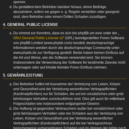
sperren.
Du gestattest dem Betreiber darüber hinaus, deine Beiträge
abzuändern, sofern sie gegen o. g. Regeln verstoßen oder geeignet
sind, dem Betreiber oder einem Dritten Schaden zuzufügen.
4. GENERAL PUBLIC LICENSE
Du nimmst zur Kenntnis, dass es sich bei phpBB um eine unter der „
GNU General Public License v2
“ (GPL) bereitgestellten Foren-Software
von phpBB Limited (www.phpbb.com) handelt; deutschsprachige
Informationen werden durch die deutschsprachige Community unter
www.phpbb.de zur Verfügung gestellt. Beide haben keinen Einfluss auf
die Art und Weise, wie die Software verwendet wird. Sie können
insbesondere die Verwendung der Software für bestimmte Zwecke nicht
untersagen oder auf Inhalte fremder Foren Einfluss nehmen.
5. GEWÄHRLEISTUNG
Der Betreiber haftet mit Ausnahme der Verletzung von Leben, Körper
und Gesundheit und der Verletzung wesentlicher Vertragspflichten
(Kardinalpflichten) nur für Schäden, die auf ein vorsätzliches oder grob
fahrlässiges Verhalten zurückzuführen sind. Dies gilt auch für mittelbare
Folgeschäden wie insbesondere entgangenen Gewinn.
Die Haftung ist gegenüber Verbrauchern außer bei vorsätzlichem oder
grob fahrlässigem Verhalten oder bei Schäden aus der Verletzung von
Leben, Körper und Gesundheit und der Verletzung wesentlicher
Vertragspflichten (Kardinalpflichten) auf die bei Vertragsschluss
typischerweise vorhersehbaren Schäden und im übrigen der Höhe nach