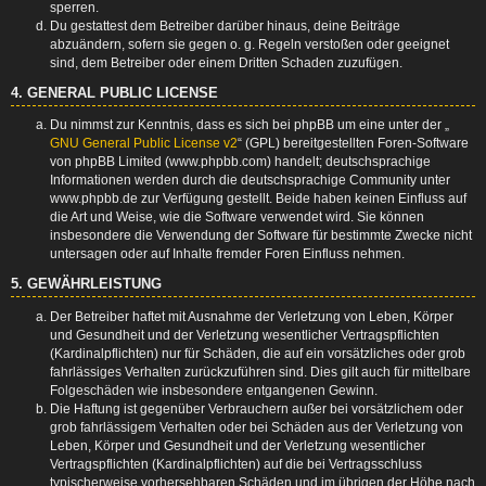
sperren.
Du gestattest dem Betreiber darüber hinaus, deine Beiträge
abzuändern, sofern sie gegen o. g. Regeln verstoßen oder geeignet
sind, dem Betreiber oder einem Dritten Schaden zuzufügen.
4. GENERAL PUBLIC LICENSE
Du nimmst zur Kenntnis, dass es sich bei phpBB um eine unter der „
GNU General Public License v2
“ (GPL) bereitgestellten Foren-Software
von phpBB Limited (www.phpbb.com) handelt; deutschsprachige
Informationen werden durch die deutschsprachige Community unter
www.phpbb.de zur Verfügung gestellt. Beide haben keinen Einfluss auf
die Art und Weise, wie die Software verwendet wird. Sie können
insbesondere die Verwendung der Software für bestimmte Zwecke nicht
untersagen oder auf Inhalte fremder Foren Einfluss nehmen.
5. GEWÄHRLEISTUNG
Der Betreiber haftet mit Ausnahme der Verletzung von Leben, Körper
und Gesundheit und der Verletzung wesentlicher Vertragspflichten
(Kardinalpflichten) nur für Schäden, die auf ein vorsätzliches oder grob
fahrlässiges Verhalten zurückzuführen sind. Dies gilt auch für mittelbare
Folgeschäden wie insbesondere entgangenen Gewinn.
Die Haftung ist gegenüber Verbrauchern außer bei vorsätzlichem oder
grob fahrlässigem Verhalten oder bei Schäden aus der Verletzung von
Leben, Körper und Gesundheit und der Verletzung wesentlicher
Vertragspflichten (Kardinalpflichten) auf die bei Vertragsschluss
typischerweise vorhersehbaren Schäden und im übrigen der Höhe nach