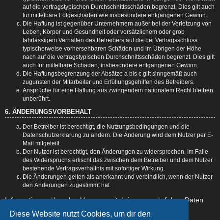
auf die vertragstypischen Durchschnittsschäden begrenzt. Dies gilt auch
für mittelbare Folgeschäden wie insbesondere entgangenen Gewinn.
Die Haftung ist gegenüber Unternehmern außer bei der Verletzung von
Leben, Körper und Gesundheit oder vorsätzlichem oder grob
fahrlässigem Verhalten des Betreibers auf die bei Vertragsschluss
typischerweise vorhersehbaren Schäden und im Übrigen der Höhe
nach auf die vertragstypischen Durchschnittsschäden begrenzt. Dies gilt
auch für mittelbare Schäden, insbesondere entgangenen Gewinn.
Die Haftungsbegrenzung der Absätze a bis c gilt sinngemäß auch
zugunsten der Mitarbeiter und Erfüllungsgehilfen des Betreibers.
Ansprüche für eine Haftung aus zwingendem nationalem Recht bleiben
unberührt.
6. ÄNDERUNGSVORBEHALT
Der Betreiber ist berechtigt, die Nutzungsbedingungen und die
Datenschutzerklärung zu ändern. Die Änderung wird dem Nutzer per E-
Mail mitgeteilt.
Der Nutzer ist berechtigt, den Änderungen zu widersprechen. Im Falle
des Widerspruchs erlischt das zwischen dem Betreiber und dem Nutzer
bestehende Vertragsverhältnis mit sofortiger Wirkung.
Die Änderungen gelten als anerkannt und verbindlich, wenn der Nutzer
den Änderungen zugestimmt hat.
Informationen über den Umgang mit deinen persönlichen Daten
sind in der Datenschutzerklärung enthalten.
Diese Website nutzt Cookies, um dir den