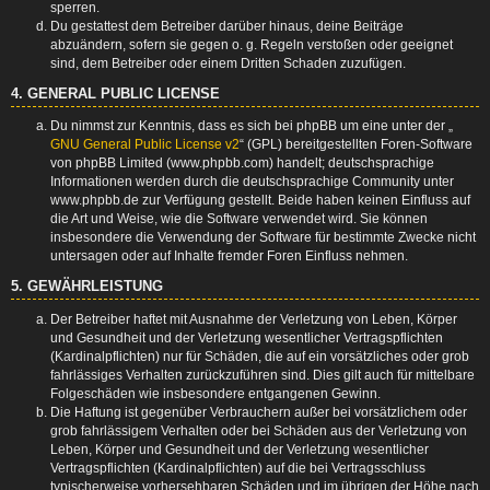
sperren.
Du gestattest dem Betreiber darüber hinaus, deine Beiträge
abzuändern, sofern sie gegen o. g. Regeln verstoßen oder geeignet
sind, dem Betreiber oder einem Dritten Schaden zuzufügen.
4. GENERAL PUBLIC LICENSE
Du nimmst zur Kenntnis, dass es sich bei phpBB um eine unter der „
GNU General Public License v2
“ (GPL) bereitgestellten Foren-Software
von phpBB Limited (www.phpbb.com) handelt; deutschsprachige
Informationen werden durch die deutschsprachige Community unter
www.phpbb.de zur Verfügung gestellt. Beide haben keinen Einfluss auf
die Art und Weise, wie die Software verwendet wird. Sie können
insbesondere die Verwendung der Software für bestimmte Zwecke nicht
untersagen oder auf Inhalte fremder Foren Einfluss nehmen.
5. GEWÄHRLEISTUNG
Der Betreiber haftet mit Ausnahme der Verletzung von Leben, Körper
und Gesundheit und der Verletzung wesentlicher Vertragspflichten
(Kardinalpflichten) nur für Schäden, die auf ein vorsätzliches oder grob
fahrlässiges Verhalten zurückzuführen sind. Dies gilt auch für mittelbare
Folgeschäden wie insbesondere entgangenen Gewinn.
Die Haftung ist gegenüber Verbrauchern außer bei vorsätzlichem oder
grob fahrlässigem Verhalten oder bei Schäden aus der Verletzung von
Leben, Körper und Gesundheit und der Verletzung wesentlicher
Vertragspflichten (Kardinalpflichten) auf die bei Vertragsschluss
typischerweise vorhersehbaren Schäden und im übrigen der Höhe nach