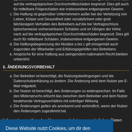
auf die vertragstypischen Durchschnittsschäden begrenzt. Dies gilt auch
für mittelbare Folgeschäden wie insbesondere entgangenen Gewinn.
Die Haftung ist gegenüber Unternehmern außer bei der Verletzung von
Leben, Körper und Gesundheit oder vorsätzlichem oder grob
fahrlässigem Verhalten des Betreibers auf die bei Vertragsschluss
typischerweise vorhersehbaren Schäden und im Übrigen der Höhe
nach auf die vertragstypischen Durchschnittsschäden begrenzt. Dies gilt
auch für mittelbare Schäden, insbesondere entgangenen Gewinn.
Die Haftungsbegrenzung der Absätze a bis c gilt sinngemäß auch
zugunsten der Mitarbeiter und Erfüllungsgehilfen des Betreibers.
Ansprüche für eine Haftung aus zwingendem nationalem Recht bleiben
unberührt.
6. ÄNDERUNGSVORBEHALT
Der Betreiber ist berechtigt, die Nutzungsbedingungen und die
Datenschutzerklärung zu ändern. Die Änderung wird dem Nutzer per E-
Mail mitgeteilt.
Der Nutzer ist berechtigt, den Änderungen zu widersprechen. Im Falle
des Widerspruchs erlischt das zwischen dem Betreiber und dem Nutzer
bestehende Vertragsverhältnis mit sofortiger Wirkung.
Die Änderungen gelten als anerkannt und verbindlich, wenn der Nutzer
den Änderungen zugestimmt hat.
Informationen über den Umgang mit deinen persönlichen Daten
sind in der Datenschutzerklärung enthalten.
Diese Website nutzt Cookies, um dir den