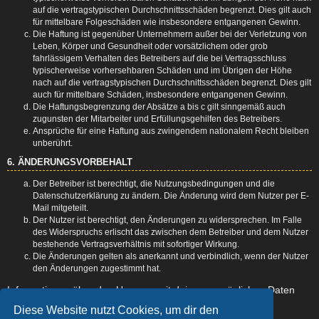
auf die vertragstypischen Durchschnittsschäden begrenzt. Dies gilt auch
für mittelbare Folgeschäden wie insbesondere entgangenen Gewinn.
Die Haftung ist gegenüber Unternehmern außer bei der Verletzung von
Leben, Körper und Gesundheit oder vorsätzlichem oder grob
fahrlässigem Verhalten des Betreibers auf die bei Vertragsschluss
typischerweise vorhersehbaren Schäden und im Übrigen der Höhe
nach auf die vertragstypischen Durchschnittsschäden begrenzt. Dies gilt
auch für mittelbare Schäden, insbesondere entgangenen Gewinn.
Die Haftungsbegrenzung der Absätze a bis c gilt sinngemäß auch
zugunsten der Mitarbeiter und Erfüllungsgehilfen des Betreibers.
Ansprüche für eine Haftung aus zwingendem nationalem Recht bleiben
unberührt.
6. ÄNDERUNGSVORBEHALT
Der Betreiber ist berechtigt, die Nutzungsbedingungen und die
Datenschutzerklärung zu ändern. Die Änderung wird dem Nutzer per E-
Mail mitgeteilt.
Der Nutzer ist berechtigt, den Änderungen zu widersprechen. Im Falle
des Widerspruchs erlischt das zwischen dem Betreiber und dem Nutzer
bestehende Vertragsverhältnis mit sofortiger Wirkung.
Die Änderungen gelten als anerkannt und verbindlich, wenn der Nutzer
den Änderungen zugestimmt hat.
Informationen über den Umgang mit deinen persönlichen Daten
sind in der Datenschutzerklärung enthalten.
Diese Website nutzt Cookies, um dir den