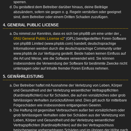
sperren.
Du gestattest dem Betreiber darüber hinaus, deine Beiträge
abzuändern, sofern sie gegen o. g. Regeln verstoßen oder geeignet
sind, dem Betreiber oder einem Dritten Schaden zuzufügen.
4. GENERAL PUBLIC LICENSE
Du nimmst zur Kenntnis, dass es sich bei phpBB um eine unter der „
GNU General Public License v2
“ (GPL) bereitgestellten Foren-Software
von phpBB Limited (www.phpbb.com) handelt; deutschsprachige
Informationen werden durch die deutschsprachige Community unter
www.phpbb.de zur Verfügung gestellt. Beide haben keinen Einfluss auf
die Art und Weise, wie die Software verwendet wird. Sie können
insbesondere die Verwendung der Software für bestimmte Zwecke nicht
untersagen oder auf Inhalte fremder Foren Einfluss nehmen.
5. GEWÄHRLEISTUNG
Der Betreiber haftet mit Ausnahme der Verletzung von Leben, Körper
und Gesundheit und der Verletzung wesentlicher Vertragspflichten
(Kardinalpflichten) nur für Schäden, die auf ein vorsätzliches oder grob
fahrlässiges Verhalten zurückzuführen sind. Dies gilt auch für mittelbare
Folgeschäden wie insbesondere entgangenen Gewinn.
Die Haftung ist gegenüber Verbrauchern außer bei vorsätzlichem oder
grob fahrlässigem Verhalten oder bei Schäden aus der Verletzung von
Leben, Körper und Gesundheit und der Verletzung wesentlicher
Vertragspflichten (Kardinalpflichten) auf die bei Vertragsschluss
typischerweise vorhersehbaren Schäden und im übrigen der Höhe nach