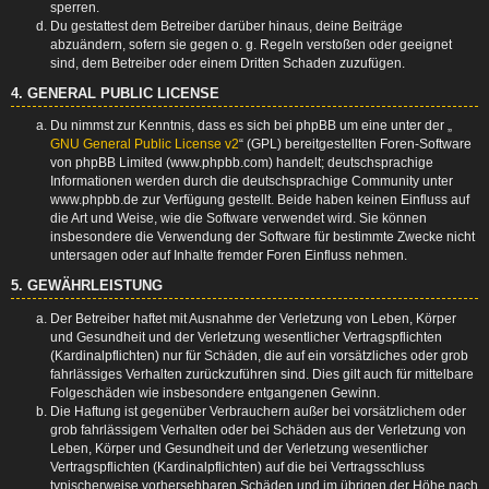
sperren.
Du gestattest dem Betreiber darüber hinaus, deine Beiträge
abzuändern, sofern sie gegen o. g. Regeln verstoßen oder geeignet
sind, dem Betreiber oder einem Dritten Schaden zuzufügen.
4. GENERAL PUBLIC LICENSE
Du nimmst zur Kenntnis, dass es sich bei phpBB um eine unter der „
GNU General Public License v2
“ (GPL) bereitgestellten Foren-Software
von phpBB Limited (www.phpbb.com) handelt; deutschsprachige
Informationen werden durch die deutschsprachige Community unter
www.phpbb.de zur Verfügung gestellt. Beide haben keinen Einfluss auf
die Art und Weise, wie die Software verwendet wird. Sie können
insbesondere die Verwendung der Software für bestimmte Zwecke nicht
untersagen oder auf Inhalte fremder Foren Einfluss nehmen.
5. GEWÄHRLEISTUNG
Der Betreiber haftet mit Ausnahme der Verletzung von Leben, Körper
und Gesundheit und der Verletzung wesentlicher Vertragspflichten
(Kardinalpflichten) nur für Schäden, die auf ein vorsätzliches oder grob
fahrlässiges Verhalten zurückzuführen sind. Dies gilt auch für mittelbare
Folgeschäden wie insbesondere entgangenen Gewinn.
Die Haftung ist gegenüber Verbrauchern außer bei vorsätzlichem oder
grob fahrlässigem Verhalten oder bei Schäden aus der Verletzung von
Leben, Körper und Gesundheit und der Verletzung wesentlicher
Vertragspflichten (Kardinalpflichten) auf die bei Vertragsschluss
typischerweise vorhersehbaren Schäden und im übrigen der Höhe nach