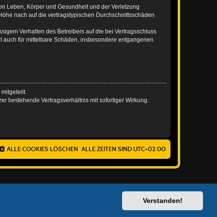
von Leben, Körper und Gesundheit und der Verletzung
r Höhe nach auf die vertragstypischen Durchschnittsschäden
sigem Verhalten des Betreibers auf die bei Vertragsschluss
lt auch für mittelbare Schäden, insbesondere entgangenen
itgeteilt.
r bestehende Vertragsverhältnis mit sofortiger Wirkung.
ALLE COOKIES LÖSCHEN
ALLE ZEITEN SIND
UTC+02:00
Verstanden!