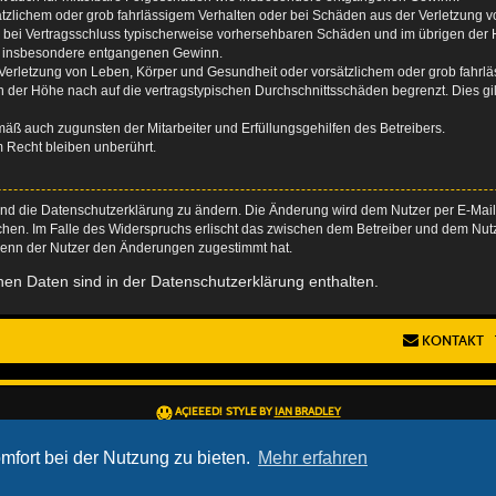
ätzlichem oder grob fahrlässigem Verhalten oder bei Schäden aus der Verletzung 
 die bei Vertragsschluss typischerweise vorhersehbaren Schäden und im übrigen de
wie insbesondere entgangenen Gewinn.
erletzung von Leben, Körper und Gesundheit oder vorsätzlichem oder grob fahrläs
der Höhe nach auf die vertragstypischen Durchschnittsschäden begrenzt. Dies gi
mäß auch zugunsten der Mitarbeiter und Erfüllungsgehilfen des Betreibers.
 Recht bleiben unberührt.
und die Datenschutzerklärung zu ändern. Die Änderung wird dem Nutzer per E-Mail m
chen. Im Falle des Widerspruchs erlischt das zwischen dem Betreiber und dem Nutze
wenn der Nutzer den Änderungen zugestimmt hat.
en Daten sind in der Datenschutzerklärung enthalten.
KONTAKT
AÇIEEED! STYLE BY
IAN BRADLEY
POWERED BY
PHPBB
® FORUM SOFTWARE © PHPBB LIMITED
DEUTSCHE ÜBERSETZUNG DURCH
PHPBB.DE
mfort bei der Nutzung zu bieten.
Mehr erfahren
DATENSCHUTZ
|
NUTZUNGSBEDINGUNGEN