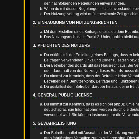
den nachfolgenden Regelungen einverstanden.
Wenn du mit diesen Regelungen nicht einverstanden bist,
Der Nutzungsvertrag wird auf unbestimmte Zeit geschlos
2. EINRÄUMUNG VON NUTZUNGSRECHTEN
Mit dem Erstellen eines Beitrags erteilst du dem Betrei
Das Nutzungsrecht nach Punkt 2, Unterpunkt a bleibt 
3. PFLICHTEN DES NUTZERS
Du erklärst mit der Erstellung eines Beitrags, dass er ke
Beiträgen verwendeten Links und Bilder zu setzen bzw.
Der Betreiber des Boards übt das Hausrecht aus. Bei V
oder dauerhaft von der Nutzung dieses Boards ausschlie
Du nimmst zur Kenntnis, dass der Betreiber keine Verantw
Betreiber, dein Benutzerkonto, Beiträge und Funktionen 
Du gestattest dem Betreiber darüber hinaus, deine Beit
4. GENERAL PUBLIC LICENSE
Du nimmst zur Kenntnis, dass es sich bei phpBB um eine
deutschsprachige Informationen werden durch die deuts
verwendet wird. Sie können insbesondere die Verwendun
5. GEWÄHRLEISTUNG
Der Betreiber haftet mit Ausnahme der Verletzung von Le
grob fahrlässiges Verhalten zurückzuführen sind. Dies 