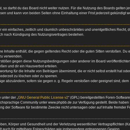
 so darfst du das Board nicht weiter nutzen. Für die Nutzung des Boards gelten jew
sen und kann von beiden Seiten ohne Einhaltung einer Frist jederzeit gekündigt w
ber ein einfaches, zeitlich und räumlich unbeschränktes und unentgeltliches Recht
auch nach Kündigung des Nutzungsvertrages bestehen.
ine Inhalte enthält, die gegen geltendes Recht oder die guten Sitten verstoßen. Du 
 zu verwenden.
erstößen gegen diese Nutzungsbedingungen oder anderer im Board veröffentlichte
ßen und dir ein Hausverbot erteilen.
ortung für die Inhalte von Beiträgen übernimmt, die er nicht selbst erstellt hat od
jederzeit zu löschen oder zu sperren.
räge abzuändern, sofern sie gegen o. g. Regeln verstoßen oder geeignet sind, dem
 unter der „
GNU General Public License v2
“ (GPL) bereitgestellten Foren-Softwa
chsprachige Community unter www.phpbb.de zur Verfügung gestellt. Beide haben ke
g der Software für bestimmte Zwecke nicht untersagen oder auf Inhalte fremder F
ben, Körper und Gesundheit und der Verletzung wesentlicher Vertragspflichten (Kard
gilt auch für mittelbare Folgeschäden wie insbesondere entgangenen Gewinn.