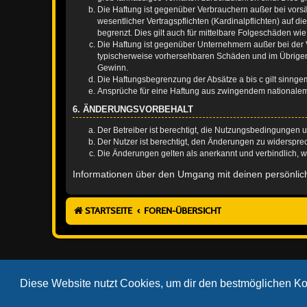
Die Haftung ist gegenüber Verbrauchern außer bei vors
wesentlicher Vertragspflichten (Kardinalpflichten) auf
begrenzt. Dies gilt auch für mittelbare Folgeschäden 
Die Haftung ist gegenüber Unternehmern außer bei der V
typischerweise vorhersehbaren Schäden und im Übrigen 
Gewinn.
Die Haftungsbegrenzung der Absätze a bis c gilt sinnge
Ansprüche für eine Haftung aus zwingendem nationalem
6. ÄNDERUNGSVORBEHALT
Der Betreiber ist berechtigt, die Nutzungsbedingungen 
Der Nutzer ist berechtigt, den Änderungen zu widerspre
Die Änderungen gelten als anerkannt und verbindlich, 
Informationen über den Umgang mit deinen persönlich
STARTSEITE
FOREN-ÜBERSICHT
Diese Website nutzt Cookies, um dir den bestmöglichen Ko