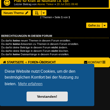
Platz für Kram ab Neumarkt i.d. Opf.
Letzter Beitrag von
Atomic Tinker
«
20 Jul 2021 09:40
Neues Thema
2 Themen • Seite
1
von
1
Gehe zu
BERECHTIGUNGEN IN DIESEM FORUM
Du darfst
keine
neuen Themen in diesem Forum erstellen.
Du darfst
keine
Antworten zu Themen in diesem Forum erstellen.
Du darfst deine Beiträge in diesem Forum
nicht
ändern.
Du darfst deine Beiträge in diesem Forum
nicht
löschen.
Du darfst
keine
Dateianhänge in diesem Forum erstellen.
STARTSEITE
FOREN-ÜBERSICHT
KONTAKT
Diese Website nutzt Cookies, um dir den
AÇIEEED! STYLE BY
IAN BRADLEY
POWERED BY
PHPBB
® FORUM SOFTWARE © PHPBB LIMITED
bestmöglichen Komfort bei der Nutzung zu
DEUTSCHE ÜBERSETZUNG DURCH
PHPBB.DE
bieten.
Mehr erfahren
DATENSCHUTZ
|
NUTZUNGSBEDINGUNGEN
Verstanden!