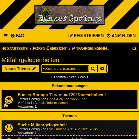
FAQ
REGISTRIEREN
ANMELDEN
STARTSEITE
FOREN-ÜBERSICHT
MITFAHRGELEGENHEITEN
Mitfahrgelegenheiten
Suche
Erweiterte Suche
Neues Thema
2 Themen • Seite
1
von
1
Bekanntmachungen
Bunker Springs 11 wird auf 2023 verschoben!!
Letzter Beitrag von
Chris
«
24 Jan 2022 22:37
Verfasst in
Aktuelle Informationen
Antworten:
1
Themen
Suche Mitfahrgelegenheit
Letzter Beitrag von
Evie Hudson
«
31 Aug 2021 20:45
Antworten:
1