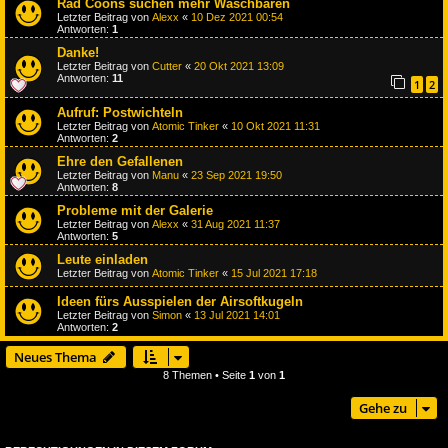
Rad Coons suchen mehr Waschbären
Letzter Beitrag von
Alexx
«
10 Dez 2021 00:54
Antworten:
1
Danke!
Letzter Beitrag von
Cutter
«
20 Okt 2021 13:09
Antworten:
11
1
2
Aufruf: Postwichteln
Letzter Beitrag von
Atomic Tinker
«
10 Okt 2021 11:31
Antworten:
2
Ehre den Gefallenen
Letzter Beitrag von
Manu
«
23 Sep 2021 19:50
Antworten:
8
Probleme mit der Galerie
Letzter Beitrag von
Alexx
«
31 Aug 2021 11:37
Antworten:
5
Leute einladen
Letzter Beitrag von
Atomic Tinker
«
15 Jul 2021 17:18
Ideen fürs Ausspielen der Airsoftkugeln
Letzter Beitrag von
Simon
«
13 Jul 2021 14:01
Antworten:
2
Neues Thema
8 Themen • Seite
1
von
1
Gehe zu