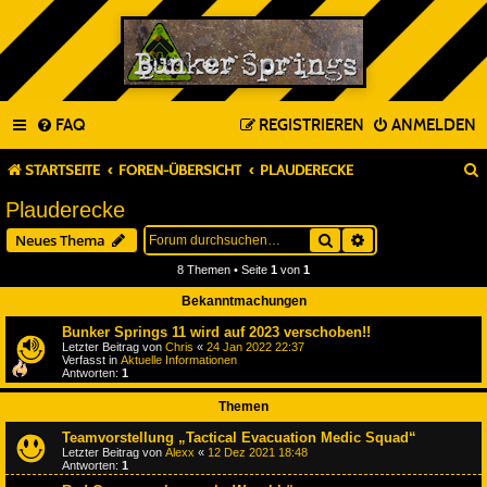
FAQ
REGISTRIEREN
ANMELDEN
STARTSEITE
FOREN-ÜBERSICHT
PLAUDERECKE
Plauderecke
Suche
Erweiterte Suche
Neues Thema
8 Themen • Seite
1
von
1
Bekanntmachungen
Bunker Springs 11 wird auf 2023 verschoben!!
Letzter Beitrag von
Chris
«
24 Jan 2022 22:37
Verfasst in
Aktuelle Informationen
Antworten:
1
Themen
Teamvorstellung „Tactical Evacuation Medic Squad“
Letzter Beitrag von
Alexx
«
12 Dez 2021 18:48
Antworten:
1