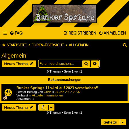
FAQ
REGISTRIEREN
ANMELDEN
STARTSEITE
FOREN-ÜBERSICHT
ALLGEMEIN
Allgemein
Suche
Erweiterte Suche
Neues Thema
0 Themen • Seite
1
von
1
Bekanntmachungen
Bunker Springs 11 wird auf 2023 verschoben!!
Letzter Beitrag von
Chris
«
24 Jan 2022 22:37
Verfasst in
Aktuelle Informationen
Antworten:
1
Neues Thema
0 Themen • Seite
1
von
1
Gehe zu