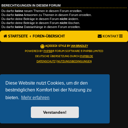
BERECHTIGUNGEN IN DIESEM FORUM
Du darfst
keine
neuen Themen in diesem Forum erstellen.
Du darfst
keine
Antworten zu Themen in diesem Forum erstellen.
Du darfst deine Beiträge in diesem Forum
nicht
ändern.
Du darfst deine Beiträge in diesem Forum
nicht
löschen.
Du darfst
keine
Dateianhänge in diesem Forum erstellen.
STARTSEITE
FOREN-ÜBERSICHT
KONTAKT
AÇIEEED! STYLE BY
IAN BRADLEY
POWERED BY
PHPBB
® FORUM SOFTWARE © PHPBB LIMITED
DEUTSCHE ÜBERSETZUNG DURCH
PHPBB.DE
DATENSCHUTZ
|
NUTZUNGSBEDINGUNGEN
Diese Website nutzt Cookies, um dir den
bestmöglichen Komfort bei der Nutzung zu
bieten.
Mehr erfahren
Verstanden!