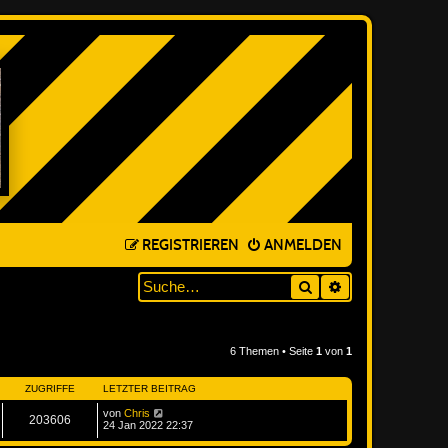
REGISTRIEREN
ANMELDEN
Suche
ERWEITERTE SUC
6 Themen • Seite
1
von
1
ZUGRIFFE
LETZTER BEITRAG
von
Chris
203606
24 Jan 2022 22:37