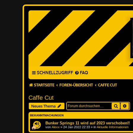
SCHNELLZUGRIFF
FAQ
STARTSEITE
FOREN-ÜBERSICHT
CAFFE CUT
Caffe Cut
Suche
Erw
Neues Thema
BEKANNTMACHUNGEN
Bunker Springs 11 wird auf 2023 verschoben!!
von
Alexx
»
24 Jan 2022 22:33
» in
Aktuelle Informationen