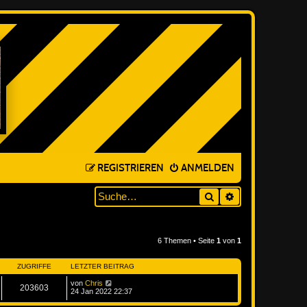
REGISTRIEREN
ANMELDEN
Suche
ERWEITERTE SUC
6 Themen • Seite
1
von
1
ZUGRIFFE
LETZTER BEITRAG
von
Chris
203603
24 Jan 2022 22:37