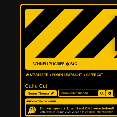
SCHNELLZUGRIFF
FAQ
STARTSEITE
FOREN-ÜBERSICHT
CAFFE CUT
Caffe Cut
Suche
Erw
Neues Thema
BEKANNTMACHUNGEN
Bunker Springs 11 wird auf 2023 verschoben!!
von
Alexx
»
24 Jan 2022 22:33
» in
Aktuelle Informationen