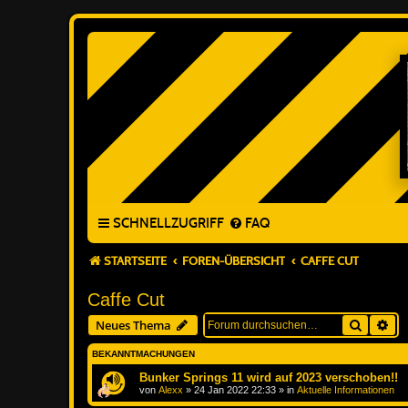
SCHNELLZUGRIFF
FAQ
STARTSEITE
FOREN-ÜBERSICHT
CAFFE CUT
Caffe Cut
Suche
Erw
Neues Thema
BEKANNTMACHUNGEN
Bunker Springs 11 wird auf 2023 verschoben!!
von
Alexx
»
24 Jan 2022 22:33
» in
Aktuelle Informationen