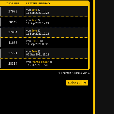
ZUGRIFFE
LETZTER BEITRAG
von
Jefe
27973
11 Sep 2021 12:23
von
Jefe
28460
11 Sep 2021 12:21
von
Jefe
27934
11 Sep 2021 12:18
von
DARR
41688
11 Sep 2021 08:25
von
Jefe
27791
08 Sep 2021 11:21
von
Atomic Tinker
28334
14 Jul 2021 10:30
6 Themen • Seite
1
von
1
Gehe zu