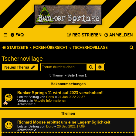
FAQ
REGISTRIEREN
ANMELDEN
STARTSEITE
FOREN-ÜBERSICHT
TSCHERNOVILLAGE
Tschernovillage
Suche
Erweiterte Suche
Neues Thema
5 Themen • Seite
1
von
1
Bekanntmachungen
Bunker Springs 11 wird auf 2023 verschoben!!
Letzter Beitrag von
Chris
«
24 Jan 2022 22:37
Verfasst in
Aktuelle Informationen
Antworten:
1
Themen
Richard Moose erbittet um eine Lagermöglichkeit
Letzter Beitrag von
Doro
«
20 Sep 2021 17:09
Antworten:
2