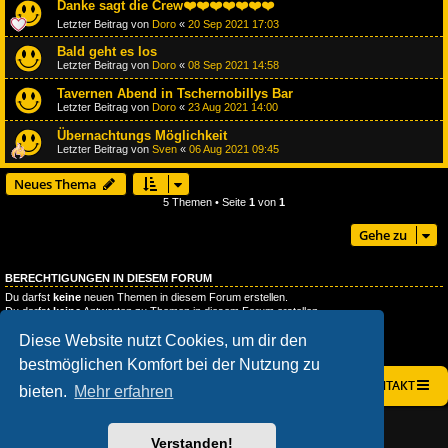
Danke sagt die Crew❤️❤️❤️❤️❤️❤️❤️
Letzter Beitrag von
Doro
«
20 Sep 2021 17:03
Bald geht es los
Letzter Beitrag von
Doro
«
08 Sep 2021 14:58
Tavernen Abend in Tschernobillys Bar
Letzter Beitrag von
Doro
«
23 Aug 2021 14:00
Übernachtungs Möglichkeit
Letzter Beitrag von
Sven
«
06 Aug 2021 09:45
Neues Thema
5 Themen • Seite
1
von
1
Gehe zu
BERECHTIGUNGEN IN DIESEM FORUM
Du darfst
keine
neuen Themen in diesem Forum erstellen.
Du darfst
keine
Antworten zu Themen in diesem Forum erstellen.
Du darfst deine Beiträge in diesem Forum
nicht
ändern.
Diese Website nutzt Cookies, um dir den
Du darfst deine Beiträge in diesem Forum
nicht
löschen.
Du darfst
keine
Dateianhänge in diesem Forum erstellen.
bestmöglichen Komfort bei der Nutzung zu
STARTSEITE
FOREN-ÜBERSICHT
KONTAKT
bieten.
Mehr erfahren
AÇIEEED! STYLE BY
IAN BRADLEY
POWERED BY
PHPBB
® FORUM SOFTWARE © PHPBB LIMITED
Verstanden!