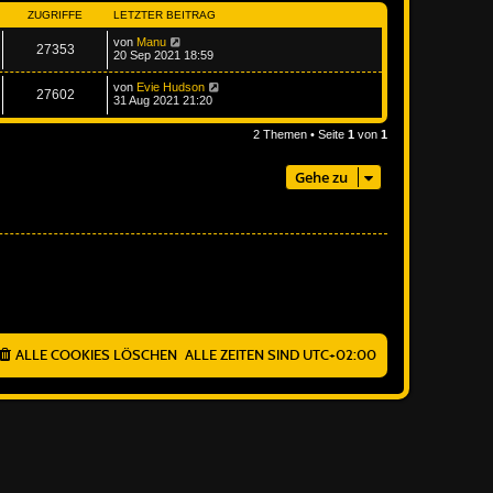
ZUGRIFFE
LETZTER BEITRAG
von
Manu
27353
20 Sep 2021 18:59
von
Evie Hudson
27602
31 Aug 2021 21:20
2 Themen • Seite
1
von
1
Gehe zu
ALLE COOKIES LÖSCHEN
ALLE ZEITEN SIND
UTC+02:00