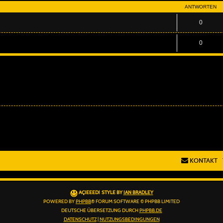
ANTWORTEN
0
0
KONTAKT
AÇIEEED! STYLE BY
IAN BRADLEY
POWERED BY
PHPBB
® FORUM SOFTWARE © PHPBB LIMITED
DEUTSCHE ÜBERSETZUNG DURCH
PHPBB.DE
DATENSCHUTZ
|
NUTZUNGSBEDINGUNGEN