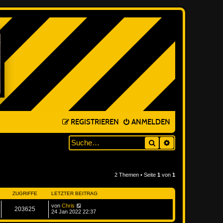
REGISTRIEREN
ANMELDEN
Suche
ERWEITERTE SUC
2 Themen • Seite
1
von
1
ZUGRIFFE
LETZTER BEITRAG
von
Chris
203625
24 Jan 2022 22:37