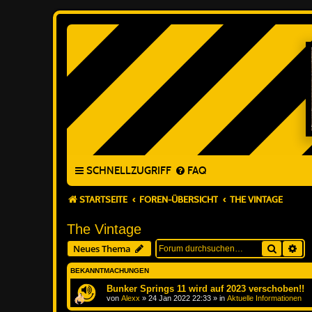
SCHNELLZUGRIFF
FAQ
STARTSEITE
FOREN-ÜBERSICHT
THE VINTAGE
The Vintage
Suche
Erw
Neues Thema
BEKANNTMACHUNGEN
Bunker Springs 11 wird auf 2023 verschoben!!
von
Alexx
»
24 Jan 2022 22:33
» in
Aktuelle Informationen