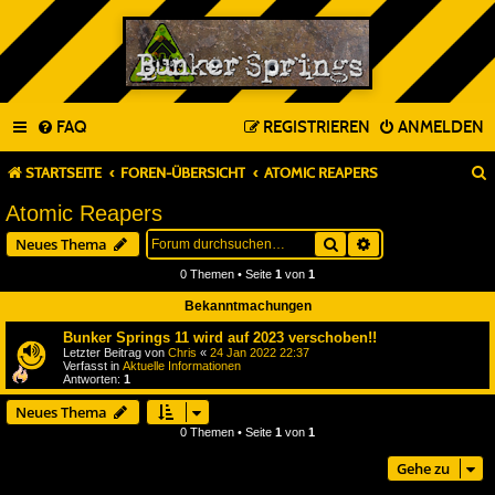
FAQ
REGISTRIEREN
ANMELDEN
STARTSEITE
FOREN-ÜBERSICHT
ATOMIC REAPERS
Atomic Reapers
Suche
Erweiterte Suche
Neues Thema
0 Themen • Seite
1
von
1
Bekanntmachungen
Bunker Springs 11 wird auf 2023 verschoben!!
Letzter Beitrag von
Chris
«
24 Jan 2022 22:37
Verfasst in
Aktuelle Informationen
Antworten:
1
Neues Thema
0 Themen • Seite
1
von
1
Gehe zu