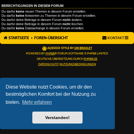
BERECHTIGUNGEN IN DIESEM FORUM
Du darfst
keine
neuen Themen in diesem Forum erstellen.
Du darfst
keine
Antworten zu Themen in diesem Forum erstellen.
Du darfst deine Beiträge in diesem Forum
nicht
ändern.
Du darfst deine Beiträge in diesem Forum
nicht
löschen.
Du darfst
keine
Dateianhänge in diesem Forum erstellen.
STARTSEITE
FOREN-ÜBERSICHT
KONTAKT
AÇIEEED! STYLE BY
IAN BRADLEY
POWERED BY
PHPBB
® FORUM SOFTWARE © PHPBB LIMITED
DEUTSCHE ÜBERSETZUNG DURCH
PHPBB.DE
DATENSCHUTZ
|
NUTZUNGSBEDINGUNGEN
Diese Website nutzt Cookies, um dir den
bestmöglichen Komfort bei der Nutzung zu
bieten.
Mehr erfahren
Verstanden!