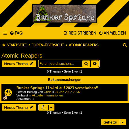
FAQ
REGISTRIEREN
ANMELDEN
STARTSEITE
FOREN-ÜBERSICHT
ATOMIC REAPERS
Atomic Reapers
Suche
Erweiterte Suche
Neues Thema
0 Themen • Seite
1
von
1
Bekanntmachungen
Bunker Springs 11 wird auf 2023 verschoben!!
Letzter Beitrag von
Chris
«
24 Jan 2022 22:37
Verfasst in
Aktuelle Informationen
Antworten:
1
Neues Thema
0 Themen • Seite
1
von
1
Gehe zu