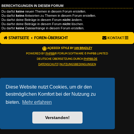
BERECHTIGUNGEN IN DIESEM FORUM
Du darfst
keine
neuen Themen in diesem Forum erstellen.
Du darfst
keine
Antworten zu Themen in diesem Forum erstellen.
Du darfst deine Beiträge in diesem Forum
nicht
ändern.
Du darfst deine Beiträge in diesem Forum
nicht
löschen.
Du darfst
keine
Dateianhänge in diesem Forum erstellen.
STARTSEITE
FOREN-ÜBERSICHT
KONTAKT
AÇIEEED! STYLE BY
IAN BRADLEY
POWERED BY
PHPBB
® FORUM SOFTWARE © PHPBB LIMITED
DEUTSCHE ÜBERSETZUNG DURCH
PHPBB.DE
DATENSCHUTZ
|
NUTZUNGSBEDINGUNGEN
Diese Website nutzt Cookies, um dir den
bestmöglichen Komfort bei der Nutzung zu
bieten.
Mehr erfahren
Verstanden!