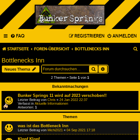
FAQ
REGISTRIEREN
ANMELDEN
STARTSEITE
FOREN-ÜBERSICHT
BOTTLENECKS INN
Bottlenecks Inn
Suche
Erweiterte Suche
Neues Thema
2 Themen • Seite
1
von
1
Bekanntmachungen
Bunker Springs 11 wird auf 2023 verschoben!!
Letzter Beitrag von
Chris
«
24 Jan 2022 22:37
Verfasst in
Aktuelle Informationen
Antworten:
1
Themen
was ist das Bottleneck Inn
Letzter Beitrag von
Michi2021
«
04 Sep 2021 17:18
Klopf Klopf