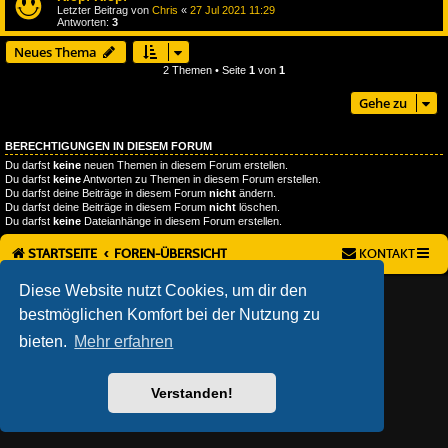
Letzter Beitrag von
Chris
«
27 Jul 2021 11:29
Antworten:
3
Neues Thema
2 Themen • Seite
1
von
1
Gehe zu
BERECHTIGUNGEN IN DIESEM FORUM
Du darfst
keine
neuen Themen in diesem Forum erstellen.
Du darfst
keine
Antworten zu Themen in diesem Forum erstellen.
Du darfst deine Beiträge in diesem Forum
nicht
ändern.
Du darfst deine Beiträge in diesem Forum
nicht
löschen.
Du darfst
keine
Dateianhänge in diesem Forum erstellen.
STARTSEITE
FOREN-ÜBERSICHT
KONTAKT
Diese Website nutzt Cookies, um dir den
AÇIEEED! STYLE BY
IAN BRADLEY
POWERED BY
PHPBB
® FORUM SOFTWARE © PHPBB LIMITED
bestmöglichen Komfort bei der Nutzung zu
DEUTSCHE ÜBERSETZUNG DURCH
PHPBB.DE
bieten.
Mehr erfahren
DATENSCHUTZ
|
NUTZUNGSBEDINGUNGEN
Verstanden!