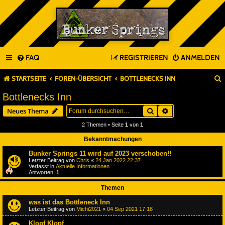
FAQ
REGISTRIEREN
ANMELDEN
STARTSEITE
FOREN-ÜBERSICHT
BOTTLENECKS INN
Bottlenecks Inn
Suche
Erweiterte Suche
Neues Thema
2 Themen • Seite
1
von
1
Bekanntmachungen
Bunker Springs 11 wird auf 2023 verschoben!!
Letzter Beitrag von
Chris
«
24 Jan 2022 22:37
Verfasst in
Aktuelle Informationen
Antworten:
1
Themen
was ist das Bottleneck Inn
Letzter Beitrag von
Michi2021
«
04 Sep 2021 17:18
Klopf Klopf