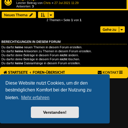
Letzter Beitrag von
Chris
«
27 Jul 2021 11:29
Antworten:
3
Neues Thema
2 Themen • Seite
1
von
1
Gehe zu
BERECHTIGUNGEN IN DIESEM FORUM
Du darfst
keine
neuen Themen in diesem Forum erstellen.
Du darfst
keine
Antworten zu Themen in diesem Forum erstellen.
Du darfst deine Beiträge in diesem Forum
nicht
ändern.
Du darfst deine Beiträge in diesem Forum
nicht
löschen.
Du darfst
keine
Dateianhänge in diesem Forum erstellen.
STARTSEITE
FOREN-ÜBERSICHT
KONTAKT
Diese Website nutzt Cookies, um dir den
AÇIEEED! STYLE BY
IAN BRADLEY
POWERED BY
PHPBB
® FORUM SOFTWARE © PHPBB LIMITED
bestmöglichen Komfort bei der Nutzung zu
DEUTSCHE ÜBERSETZUNG DURCH
PHPBB.DE
bieten.
Mehr erfahren
DATENSCHUTZ
|
NUTZUNGSBEDINGUNGEN
Verstanden!