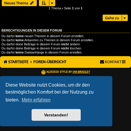
Neues Thema
1 Thema • Seite
1
von
1
Gehe zu
BERECHTIGUNGEN IN DIESEM FORUM
Du darfst
keine
neuen Themen in diesem Forum erstellen.
Du darfst
keine
Antworten zu Themen in diesem Forum erstellen.
Du darfst deine Beiträge in diesem Forum
nicht
ändern.
Du darfst deine Beiträge in diesem Forum
nicht
löschen.
Du darfst
keine
Dateianhänge in diesem Forum erstellen.
STARTSEITE
FOREN-ÜBERSICHT
KONTAKT
AÇIEEED! STYLE BY
IAN BRADLEY
POWERED BY
PHPBB
® FORUM SOFTWARE © PHPBB LIMITED
DEUTSCHE ÜBERSETZUNG DURCH
PHPBB.DE
Diese Website nutzt Cookies, um dir den
DATENSCHUTZ
|
NUTZUNGSBEDINGUNGEN
bestmöglichen Komfort bei der Nutzung zu
bieten.
Mehr erfahren
Verstanden!