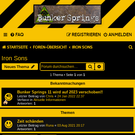
FAQ
REGISTRIEREN
ANMELDEN
STARTSEITE
FOREN-ÜBERSICHT
IRON SONS
Iron Sons
Suche
Erweiterte Suche
Neues Thema
1 Thema • Seite
1
von
1
Bekanntmachungen
Bunker Springs 11 wird auf 2023 verschoben!!
Letzter Beitrag von
Chris
«
24 Jan 2022 22:37
Verfasst in
Aktuelle Informationen
Antworten:
1
Themen
Zeit schänden
Letzter Beitrag von
Runa
«
03 Aug 2021 20:17
Antworten:
1