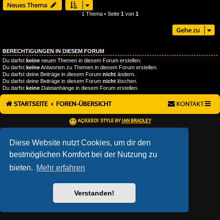
Neues Thema
1 Thema • Seite
1
von
1
Gehe zu
BERECHTIGUNGEN IN DIESEM FORUM
Du darfst
keine
neuen Themen in diesem Forum erstellen.
Du darfst
keine
Antworten zu Themen in diesem Forum erstellen.
Du darfst deine Beiträge in diesem Forum
nicht
ändern.
Du darfst deine Beiträge in diesem Forum
nicht
löschen.
Du darfst
keine
Dateianhänge in diesem Forum erstellen.
STARTSEITE
FOREN-ÜBERSICHT
KONTAKT
AÇIEEED! STYLE BY
IAN BRADLEY
POWERED BY
PHPBB
® FORUM SOFTWARE © PHPBB LIMITED
DEUTSCHE ÜBERSETZUNG DURCH
PHPBB.DE
Diese Website nutzt Cookies, um dir den
DATENSCHUTZ
|
NUTZUNGSBEDINGUNGEN
bestmöglichen Komfort bei der Nutzung zu
bieten.
Mehr erfahren
Verstanden!