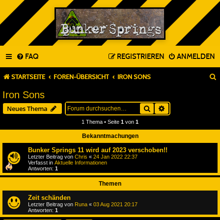
FAQ
REGISTRIEREN
ANMELDEN
STARTSEITE
FOREN-ÜBERSICHT
IRON SONS
Iron Sons
Suche
Erweiterte Suche
Neues Thema
1 Thema • Seite
1
von
1
Bekanntmachungen
Bunker Springs 11 wird auf 2023 verschoben!!
Letzter Beitrag von
Chris
«
24 Jan 2022 22:37
Verfasst in
Aktuelle Informationen
Antworten:
1
Themen
Zeit schänden
Letzter Beitrag von
Runa
«
03 Aug 2021 20:17
Antworten:
1