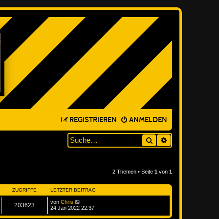
REGISTRIEREN
ANMELDEN
Suche
ERWEITERTE SUC
2 Themen • Seite
1
von
1
ZUGRIFFE
LETZTER BEITRAG
von
Chris
203623
24 Jan 2022 22:37