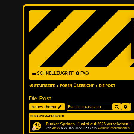
SCHNELLZUGRIFF
FAQ
STARTSEITE
FOREN-ÜBERSICHT
DIE POST
Die Post
Suche
Erw
Neues Thema
BEKANNTMACHUNGEN
Bunker Springs 11 wird auf 2023 verschoben!!
von
Alexx
»
24 Jan 2022 22:33
» in
Aktuelle Informationen