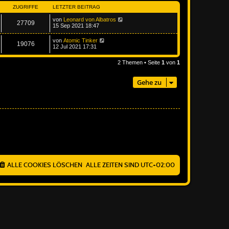
ZUGRIFFE
LETZTER BEITRAG
von
Leonard von Albatros
27709
15 Sep 2021 18:47
von
Atomic Tinker
19076
12 Jul 2021 17:31
2 Themen • Seite
1
von
1
Gehe zu
ALLE COOKIES LÖSCHEN
ALLE ZEITEN SIND
UTC+02:00