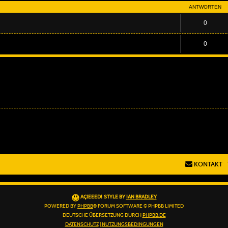
ANTWORTEN
0
0
KONTAKT
AÇIEEED! STYLE BY
IAN BRADLEY
POWERED BY
PHPBB
® FORUM SOFTWARE © PHPBB LIMITED
DEUTSCHE ÜBERSETZUNG DURCH
PHPBB.DE
DATENSCHUTZ
|
NUTZUNGSBEDINGUNGEN