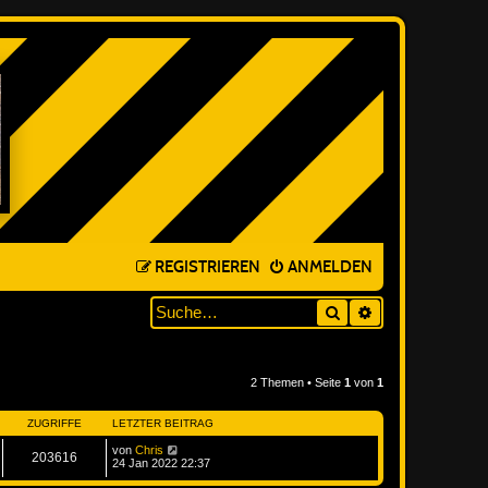
REGISTRIEREN
ANMELDEN
Suche
ERWEITERTE SUC
2 Themen • Seite
1
von
1
ZUGRIFFE
LETZTER BEITRAG
von
Chris
203616
24 Jan 2022 22:37