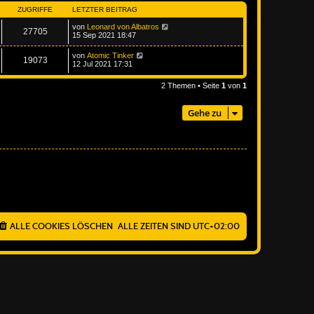
ZUGRIFFE
LETZTER BEITRAG
von
Leonard von Albatros
27705
15 Sep 2021 18:47
von
Atomic Tinker
19073
12 Jul 2021 17:31
2 Themen • Seite
1
von
1
Gehe zu
ALLE COOKIES LÖSCHEN
ALLE ZEITEN SIND
UTC+02:00