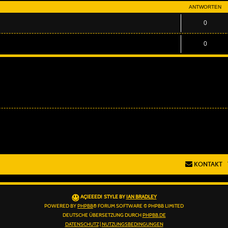
ANTWORTEN
0
0
KONTAKT
AÇIEEED! STYLE BY
IAN BRADLEY
POWERED BY
PHPBB
® FORUM SOFTWARE © PHPBB LIMITED
DEUTSCHE ÜBERSETZUNG DURCH
PHPBB.DE
DATENSCHUTZ
|
NUTZUNGSBEDINGUNGEN