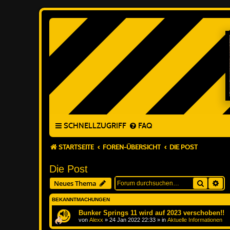
SCHNELLZUGRIFF
FAQ
STARTSEITE
FOREN-ÜBERSICHT
DIE POST
Die Post
Suche
Erw
Neues Thema
BEKANNTMACHUNGEN
Bunker Springs 11 wird auf 2023 verschoben!!
von
Alexx
»
24 Jan 2022 22:33
» in
Aktuelle Informationen