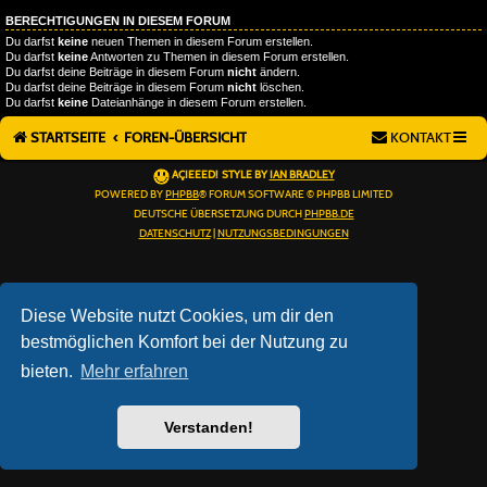
BERECHTIGUNGEN IN DIESEM FORUM
Du darfst
keine
neuen Themen in diesem Forum erstellen.
Du darfst
keine
Antworten zu Themen in diesem Forum erstellen.
Du darfst deine Beiträge in diesem Forum
nicht
ändern.
Du darfst deine Beiträge in diesem Forum
nicht
löschen.
Du darfst
keine
Dateianhänge in diesem Forum erstellen.
STARTSEITE
FOREN-ÜBERSICHT
KONTAKT
AÇIEEED! STYLE BY
IAN BRADLEY
POWERED BY
PHPBB
® FORUM SOFTWARE © PHPBB LIMITED
DEUTSCHE ÜBERSETZUNG DURCH
PHPBB.DE
DATENSCHUTZ
|
NUTZUNGSBEDINGUNGEN
Diese Website nutzt Cookies, um dir den
bestmöglichen Komfort bei der Nutzung zu
bieten.
Mehr erfahren
Verstanden!