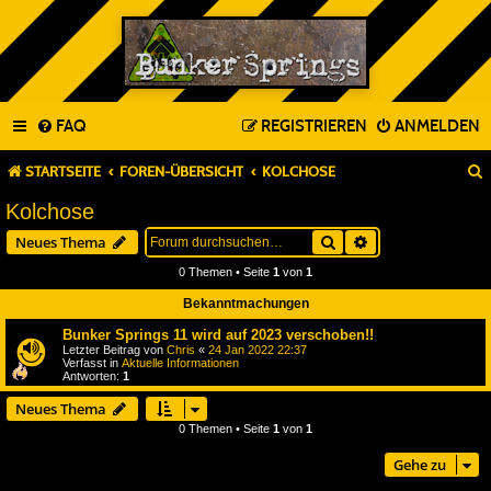
FAQ
REGISTRIEREN
ANMELDEN
STARTSEITE
FOREN-ÜBERSICHT
KOLCHOSE
Kolchose
Suche
Erweiterte Suche
Neues Thema
0 Themen • Seite
1
von
1
Bekanntmachungen
Bunker Springs 11 wird auf 2023 verschoben!!
Letzter Beitrag von
Chris
«
24 Jan 2022 22:37
Verfasst in
Aktuelle Informationen
Antworten:
1
Neues Thema
0 Themen • Seite
1
von
1
Gehe zu