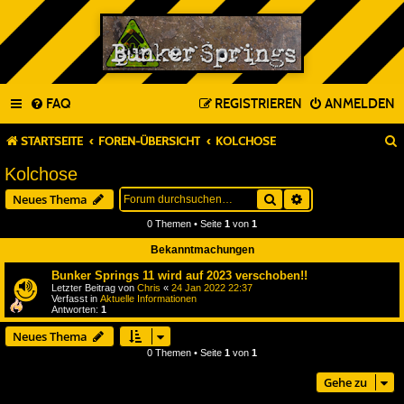
FAQ
REGISTRIEREN
ANMELDEN
STARTSEITE
FOREN-ÜBERSICHT
KOLCHOSE
Kolchose
Suche
Erweiterte Suche
Neues Thema
0 Themen • Seite
1
von
1
Bekanntmachungen
Bunker Springs 11 wird auf 2023 verschoben!!
Letzter Beitrag von
Chris
«
24 Jan 2022 22:37
Verfasst in
Aktuelle Informationen
Antworten:
1
Neues Thema
0 Themen • Seite
1
von
1
Gehe zu