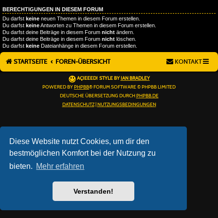
BERECHTIGUNGEN IN DIESEM FORUM
Du darfst
keine
neuen Themen in diesem Forum erstellen.
Du darfst
keine
Antworten zu Themen in diesem Forum erstellen.
Du darfst deine Beiträge in diesem Forum
nicht
ändern.
Du darfst deine Beiträge in diesem Forum
nicht
löschen.
Du darfst
keine
Dateianhänge in diesem Forum erstellen.
STARTSEITE
FOREN-ÜBERSICHT
KONTAKT
AÇIEEED! STYLE BY
IAN BRADLEY
POWERED BY
PHPBB
® FORUM SOFTWARE © PHPBB LIMITED
DEUTSCHE ÜBERSETZUNG DURCH
PHPBB.DE
DATENSCHUTZ
|
NUTZUNGSBEDINGUNGEN
Diese Website nutzt Cookies, um dir den
bestmöglichen Komfort bei der Nutzung zu
bieten.
Mehr erfahren
Verstanden!