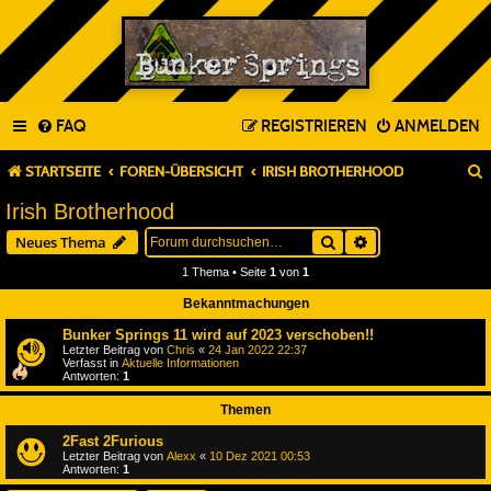
FAQ
REGISTRIEREN
ANMELDEN
STARTSEITE
FOREN-ÜBERSICHT
IRISH BROTHERHOOD
Irish Brotherhood
Suche
Erweiterte Suche
Neues Thema
1 Thema • Seite
1
von
1
Bekanntmachungen
Bunker Springs 11 wird auf 2023 verschoben!!
Letzter Beitrag von
Chris
«
24 Jan 2022 22:37
Verfasst in
Aktuelle Informationen
Antworten:
1
Themen
2Fast 2Furious
Letzter Beitrag von
Alexx
«
10 Dez 2021 00:53
Antworten:
1