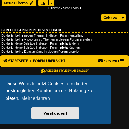
Neues Thema
1 Thema • Seite
1
von
1
Gehe zu
BERECHTIGUNGEN IN DIESEM FORUM
Du darfst
keine
neuen Themen in diesem Forum erstellen.
Du darfst
keine
Antworten zu Themen in diesem Forum erstellen.
Du darfst deine Beiträge in diesem Forum
nicht
ändern.
Du darfst deine Beiträge in diesem Forum
nicht
löschen.
Du darfst
keine
Dateianhänge in diesem Forum erstellen.
STARTSEITE
FOREN-ÜBERSICHT
KONTAKT
AÇIEEED! STYLE BY
IAN BRADLEY
POWERED BY
PHPBB
® FORUM SOFTWARE © PHPBB LIMITED
DEUTSCHE ÜBERSETZUNG DURCH
PHPBB.DE
Diese Website nutzt Cookies, um dir den
DATENSCHUTZ
|
NUTZUNGSBEDINGUNGEN
bestmöglichen Komfort bei der Nutzung zu
bieten.
Mehr erfahren
Verstanden!