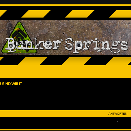
 SIND WIR IT
eiterte Suche
ANTWORTEN
1