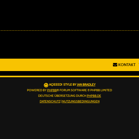
KONTAKT
AÇIEEED! STYLE BY
IAN BRADLEY
POWERED BY
PHPBB
® FORUM SOFTWARE © PHPBB LIMITED
DEUTSCHE ÜBERSETZUNG DURCH
PHPBB.DE
DATENSCHUTZ
|
NUTZUNGSBEDINGUNGEN