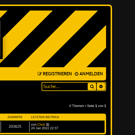
REGISTRIEREN
ANMELDEN
Suche
ERWEITERTE SUC
0 Themen • Seite
1
von
1
ZUGRIFFE
LETZTER BEITRAG
von
Chris
203625
24 Jan 2022 22:37