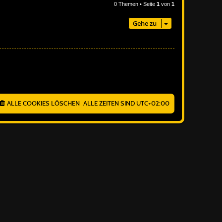
0 Themen • Seite
1
von
1
Gehe zu
ALLE COOKIES LÖSCHEN
ALLE ZEITEN SIND
UTC+02:00