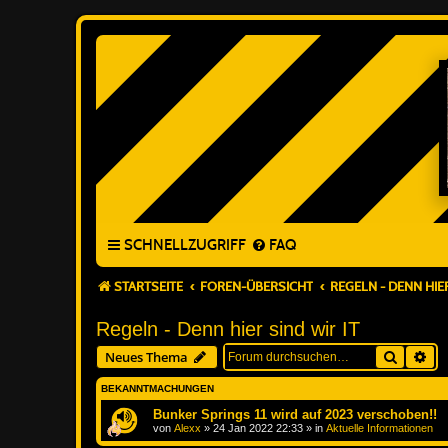
SCHNELLZUGRIFF
FAQ
STARTSEITE
FOREN-ÜBERSICHT
REGELN - DENN HIER
Regeln - Denn hier sind wir IT
Suche
Erw
Neues Thema
BEKANNTMACHUNGEN
Bunker Springs 11 wird auf 2023 verschoben!!
von
Alexx
»
24 Jan 2022 22:33
» in
Aktuelle Informationen