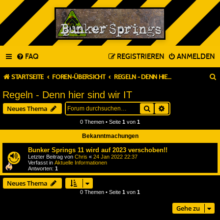
FAQ
REGISTRIEREN
ANMELDEN
STARTSEITE
FOREN-ÜBERSICHT
REGELN - DENN HIER SIND WIR IT
Regeln - Denn hier sind wir IT
Suche
Erweiterte Suche
Neues Thema
0 Themen • Seite
1
von
1
Bekanntmachungen
Bunker Springs 11 wird auf 2023 verschoben!!
Letzter Beitrag von
Chris
«
24 Jan 2022 22:37
Verfasst in
Aktuelle Informationen
Antworten:
1
Neues Thema
0 Themen • Seite
1
von
1
Gehe zu