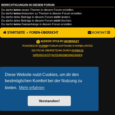
BERECHTIGUNGEN IN DIESEM FORUM
Du darfst
keine
neuen Themen in diesem Forum erstellen.
Du darfst
keine
Antworten zu Themen in diesem Forum erstellen.
Du darfst deine Beiträge in diesem Forum
nicht
ändern.
Du darfst deine Beiträge in diesem Forum
nicht
löschen.
Du darfst
keine
Dateianhänge in diesem Forum erstellen.
STARTSEITE
FOREN-ÜBERSICHT
KONTAKT
AÇIEEED! STYLE BY
IAN BRADLEY
POWERED BY
PHPBB
® FORUM SOFTWARE © PHPBB LIMITED
DEUTSCHE ÜBERSETZUNG DURCH
PHPBB.DE
DATENSCHUTZ
|
NUTZUNGSBEDINGUNGEN
Diese Website nutzt Cookies, um dir den
bestmöglichen Komfort bei der Nutzung zu
bieten.
Mehr erfahren
Verstanden!