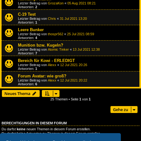
Letzter Beitrag von
GrozaKon
«
05 Aug 2021 08:21
Antworten:
2
C-19 Test
Letzter Beitrag von
Chris
«
31 Jul 2021 13:20
Antworten:
1
Leere Bunker
Letzter Beitrag von
thospr562
«
25 Jul 2021 08:59
Antworten:
4
Munition bzw. Kugeln?
Letzter Beitrag von
Atomic Tinker
«
13 Jul 2021 12:38
Antworten:
7
Bereich für Kowi - ERLEDIGT
Letzter Beitrag von
Alexx
«
12 Jul 2021 20:26
Antworten:
1
Forum Avatar: wie groß?
Letzter Beitrag von
Alexx
«
12 Jul 2021 20:22
Antworten:
6
Neues Thema
25 Themen • Seite
1
von
1
Gehe zu
BERECHTIGUNGEN IN DIESEM FORUM
Du darfst
keine
neuen Themen in diesem Forum erstellen.
Du darfst
keine
Antworten zu Themen in diesem Forum erstellen.
Du darfst deine Beiträge in diesem Forum
nicht
ändern.