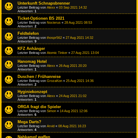
Unterkunft Schnapsbrenner
Letzter Beitrag von
Alexx
«
03 Sep 2021 14:32
Antworten:
1
Ticket-Optionen BS 2021
Letzter Beitrag von
Nocterus
«
28 Aug 2021 08:53
Antworten:
2
Feldtelefon
Letzter Beitrag von
thospr562
«
27 Aug 2021 14:32
Antworten:
9
KFZ Anhänger
Letzter Beitrag von
Atomic Tinker
«
27 Aug 2021 13:04
Hanomag Hotel
Letzter Beitrag von
Alexx
«
26 Aug 2021 20:20
Antworten:
1
Duschen / Frühanreise
Letzter Beitrag von
GrozaKon
«
25 Aug 2021 14:36
Antworten:
2
Hyginiekonzept
Letzter Beitrag von
Alexx
«
24 Aug 2021 21:02
Antworten:
1
ORGA fragt die Spieler
Letzter Beitrag von
Simon
«
14 Aug 2021 12:06
Antworten:
6
Mega Darts?
Letzter Beitrag von
Arvid
«
08 Aug 2021 16:23
Antworten:
4
Nahkampf waffen