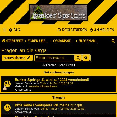
FAQ
REGISTRIEREN
ANMELDEN
STARTSEITE
FOREN-ÜBERSICHT
ORGANISATION & PLANUNG
FRAGEN AN DIE ORGA
Fragen an die Orga
Suche
Erweiterte Suche
Neues Thema
25 Themen • Seite
1
von
1
Bekanntmachungen
Bunker Springs 11 wird auf 2023 verschoben!!
Letzter Beitrag von
Chris
«
24 Jan 2022 22:37
Verfasst in
Aktuelle Informationen
Antworten:
1
Themen
Bitte keine Eventsperre ich meins nur gut
Letzter Beitrag von
Atomic Tinker
«
16 Nov 2023 17:01
Antworten:
3