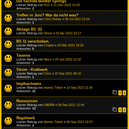
Die nächste Bunker Springs
Letzter Beitrag von
R1Z
«
21 Dez 2022 14:29
Antworten:
2
Treffen in Juni? War da nicht was?
Letzter Beitrag von
Chris Dekay
«
08 Jul 2022 22:04
Antworten:
1
Absage BS '22
Letzter Beitrag von
Simon
«
01 Apr 2022 10:17
BS 11 verschoben.
Letzter Beitrag von
Cnapta
«
28 Mär 2022 18:20
Antworten:
5
Taverne
Letzter Beitrag von
Alexx
«
24 Jan 2022 22:32
Antworten:
1
Strom - Kraftwerk
Letzter Beitrag von
Chris
«
15 Sep 2021 06:10
Antworten:
1
Impfnachweis
Letzter Beitrag von
Atomic Tinker
«
10 Sep 2021 11:34
Antworten:
11
1
2
Ressourcen
Letzter Beitrag von
OlliDBB
«
09 Sep 2021 12:44
Antworten:
12
1
2
Regelwerk
Letzter Beitrag von
Atomic Tinker
«
06 Sep 2021 10:07
Antworten:
2