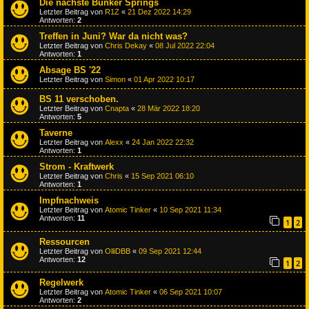
Die nächste Bunker Springs
Letzter Beitrag von
R1Z
«
21 Dez 2022 14:29
Antworten:
2
Treffen in Juni? War da nicht was?
Letzter Beitrag von
Chris Dekay
«
08 Jul 2022 22:04
Antworten:
1
Absage BS '22
Letzter Beitrag von
Simon
«
01 Apr 2022 10:17
BS 11 verschoben.
Letzter Beitrag von
Cnapta
«
28 Mär 2022 18:20
Antworten:
5
Taverne
Letzter Beitrag von
Alexx
«
24 Jan 2022 22:32
Antworten:
1
Strom - Kraftwerk
Letzter Beitrag von
Chris
«
15 Sep 2021 06:10
Antworten:
1
Impfnachweis
Letzter Beitrag von
Atomic Tinker
«
10 Sep 2021 11:34
Antworten:
11
1
2
Ressourcen
Letzter Beitrag von
OlliDBB
«
09 Sep 2021 12:44
Antworten:
12
1
2
Regelwerk
Letzter Beitrag von
Atomic Tinker
«
06 Sep 2021 10:07
Antworten:
2