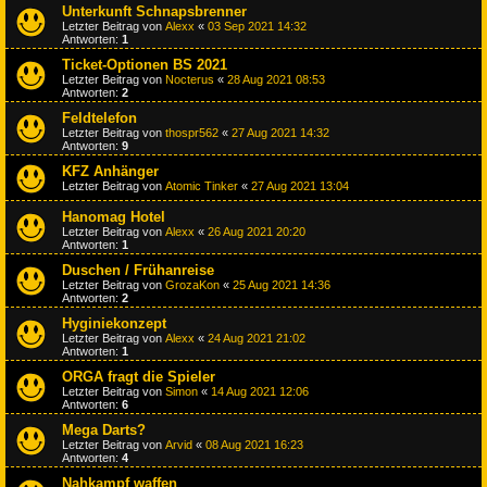
Unterkunft Schnapsbrenner
Letzter Beitrag von
Alexx
«
03 Sep 2021 14:32
Antworten:
1
Ticket-Optionen BS 2021
Letzter Beitrag von
Nocterus
«
28 Aug 2021 08:53
Antworten:
2
Feldtelefon
Letzter Beitrag von
thospr562
«
27 Aug 2021 14:32
Antworten:
9
KFZ Anhänger
Letzter Beitrag von
Atomic Tinker
«
27 Aug 2021 13:04
Hanomag Hotel
Letzter Beitrag von
Alexx
«
26 Aug 2021 20:20
Antworten:
1
Duschen / Frühanreise
Letzter Beitrag von
GrozaKon
«
25 Aug 2021 14:36
Antworten:
2
Hyginiekonzept
Letzter Beitrag von
Alexx
«
24 Aug 2021 21:02
Antworten:
1
ORGA fragt die Spieler
Letzter Beitrag von
Simon
«
14 Aug 2021 12:06
Antworten:
6
Mega Darts?
Letzter Beitrag von
Arvid
«
08 Aug 2021 16:23
Antworten:
4
Nahkampf waffen