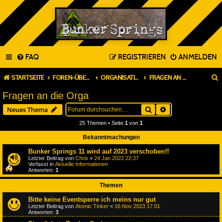
FAQ
REGISTRIEREN
ANMELDEN
STARTSEITE
FOREN-ÜBERSICHT
ORGANISATION & PLANUNG
FRAGEN AN DIE ORGA
Fragen an die Orga
Suche
Erweiterte Suche
Neues Thema
25 Themen • Seite
1
von
1
Bekanntmachungen
Bunker Springs 11 wird auf 2023 verschoben!!
Letzter Beitrag von
Chris
«
24 Jan 2022 22:37
Verfasst in
Aktuelle Informationen
Antworten:
1
Themen
Bitte keine Eventsperre ich meins nur gut
Letzter Beitrag von
Atomic Tinker
«
16 Nov 2023 17:01
Antworten:
3