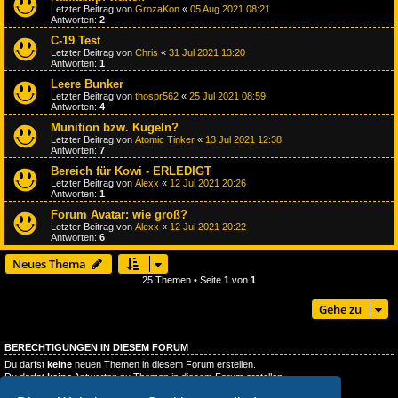
Letzter Beitrag von
GrozaKon
«
05 Aug 2021 08:21
Antworten:
2
C-19 Test
Letzter Beitrag von
Chris
«
31 Jul 2021 13:20
Antworten:
1
Leere Bunker
Letzter Beitrag von
thospr562
«
25 Jul 2021 08:59
Antworten:
4
Munition bzw. Kugeln?
Letzter Beitrag von
Atomic Tinker
«
13 Jul 2021 12:38
Antworten:
7
Bereich für Kowi - ERLEDIGT
Letzter Beitrag von
Alexx
«
12 Jul 2021 20:26
Antworten:
1
Forum Avatar: wie groß?
Letzter Beitrag von
Alexx
«
12 Jul 2021 20:22
Antworten:
6
Neues Thema
25 Themen • Seite
1
von
1
Gehe zu
BERECHTIGUNGEN IN DIESEM FORUM
Du darfst
keine
neuen Themen in diesem Forum erstellen.
Du darfst
keine
Antworten zu Themen in diesem Forum erstellen.
Du darfst deine Beiträge in diesem Forum
nicht
ändern.