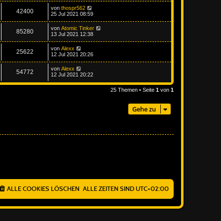
von
thospr562
42400
25 Jul 2021 08:59
von
Atomic Tinker
85280
13 Jul 2021 12:38
von
Alexx
25622
12 Jul 2021 20:26
von
Alexx
54772
12 Jul 2021 20:22
25 Themen • Seite
1
von
1
Gehe zu
ALLE COOKIES LÖSCHEN
ALLE ZEITEN SIND
UTC+02:00