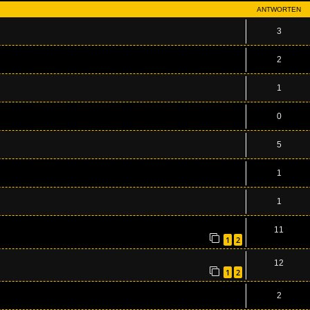
ANTWORTEN
3
2
1
0
5
1
1
11
1
2
12
1
2
2