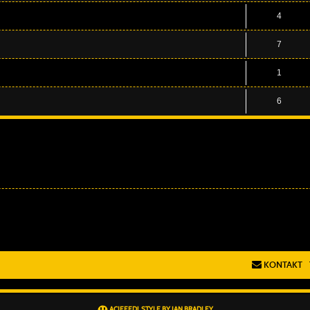
4
7
1
6
KONTAKT
AÇIEEED! STYLE BY
IAN BRADLEY