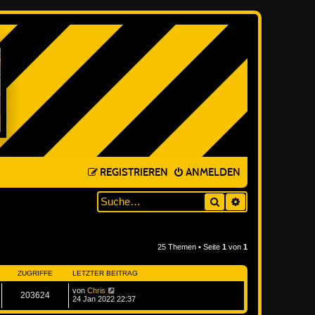
REGISTRIEREN
ANMELDEN
Suche
ERWEITERTE SUC
25 Themen • Seite
1
von
1
ZUGRIFFE
LETZTER BEITRAG
von
Chris
203624
24 Jan 2022 22:37