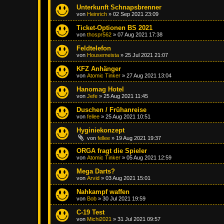
Unterkunft Schnapsbrenner
von
Heinrich
»
02 Sep 2021 23:09
Ticket-Optionen BS 2021
von
thospr562
»
07 Aug 2021 17:38
Feldtelefon
von
Housemeista
»
25 Jul 2021 21:07
KFZ Anhänger
von
Atomic Tinker
»
27 Aug 2021 13:04
Hanomag Hotel
von
Jefe
»
25 Aug 2021 11:45
Duschen / Frühanreise
von
fellee
»
25 Aug 2021 10:51
Hyginiekonzept
von
fellee
»
19 Aug 2021 19:37
ORGA fragt die Spieler
von
Atomic Tinker
»
05 Aug 2021 12:59
Mega Darts?
von
Arvid
»
03 Aug 2021 15:01
Nahkampf waffen
von
Bob
»
30 Jul 2021 19:59
C-19 Test
von
Michi2021
»
31 Jul 2021 09:57