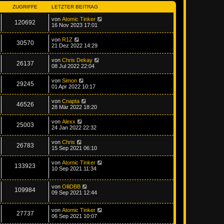
ZUGRIFFE
LETZTER BEITRAG
von
Atomic Tinker
120692
16 Nov 2023 17:01
von
R1Z
30570
21 Dez 2022 14:29
von
Chris Dekay
26137
08 Jul 2022 22:04
von
Simon
29245
01 Apr 2022 10:17
von
Cnapta
46526
28 Mär 2022 18:20
von
Alexx
25003
24 Jan 2022 22:32
von
Chris
26783
15 Sep 2021 06:10
von
Atomic Tinker
133923
10 Sep 2021 11:34
von
OlliDBB
109984
09 Sep 2021 12:44
von
Atomic Tinker
27737
06 Sep 2021 10:07