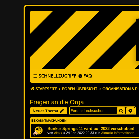
SCHNELLZUGRIFF
FAQ
STARTSEITE
FOREN-ÜBERSICHT
ORGANISATION & 
Fragen an die Orga
Suche
Erw
Neues Thema
BEKANNTMACHUNGEN
Bunker Springs 11 wird auf 2023 verschoben!!
von
Alexx
»
24 Jan 2022 22:33
» in
Aktuelle Informationen