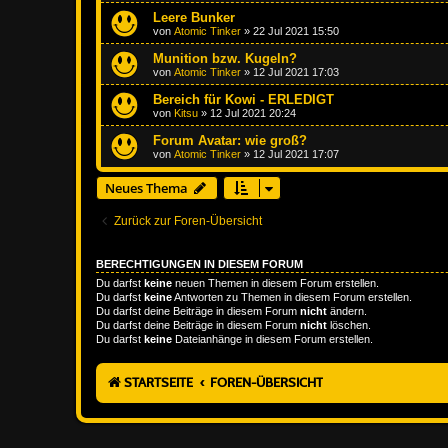
Leere Bunker
von
Atomic Tinker
»
22 Jul 2021 15:50
Munition bzw. Kugeln?
von
Atomic Tinker
»
12 Jul 2021 17:03
Bereich für Kowi - ERLEDIGT
von
Kitsu
»
12 Jul 2021 20:24
Forum Avatar: wie groß?
von
Atomic Tinker
»
12 Jul 2021 17:07
Neues Thema
Zurück zur Foren-Übersicht
BERECHTIGUNGEN IN DIESEM FORUM
Du darfst
keine
neuen Themen in diesem Forum erstellen.
Du darfst
keine
Antworten zu Themen in diesem Forum erstellen.
Du darfst deine Beiträge in diesem Forum
nicht
ändern.
Du darfst deine Beiträge in diesem Forum
nicht
löschen.
Du darfst
keine
Dateianhänge in diesem Forum erstellen.
STARTSEITE
FOREN-ÜBERSICHT