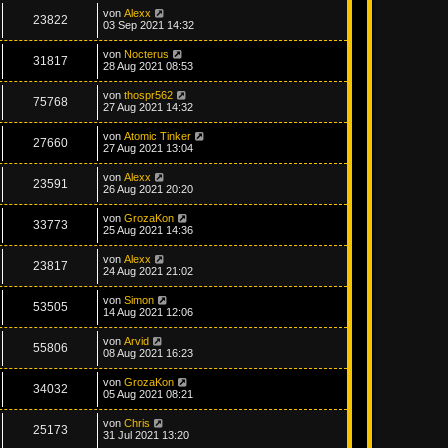
von
Alexx
23822
03 Sep 2021 14:32
von
Nocterus
31817
28 Aug 2021 08:53
von
thospr562
75768
27 Aug 2021 14:32
von
Atomic Tinker
27660
27 Aug 2021 13:04
von
Alexx
23591
26 Aug 2021 20:20
von
GrozaKon
33773
25 Aug 2021 14:36
von
Alexx
23817
24 Aug 2021 21:02
von
Simon
53505
14 Aug 2021 12:06
von
Arvid
55806
08 Aug 2021 16:23
von
GrozaKon
34032
05 Aug 2021 08:21
von
Chris
25173
31 Jul 2021 13:20