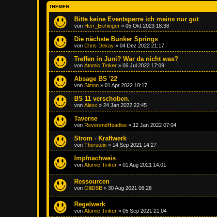
THEMEN
Bitte keine Eventsperre ich meins nur gut
von
Herr_Eichinger
»
05 Okt 2023 18:38
Die nächste Bunker Springs
von
Chris Dekay
»
04 Dez 2022 21:17
Treffen in Juni? War da nicht was?
von
Atomic Tinker
»
06 Jul 2022 17:09
Absage BS '22
von
Simon
»
01 Apr 2022 10:17
BS 11 verschoben.
von
Alexx
»
24 Jan 2022 22:45
Taverne
von
ReverendHeadlee
»
12 Jan 2022 07:04
Strom - Kraftwerk
von
Thorstein
»
14 Sep 2021 14:27
Impfnachweis
von
Atomic Tinker
»
01 Aug 2021 14:01
Ressourcen
von
OlliDBB
»
30 Aug 2021 06:28
Regelwerk
von
Atomic Tinker
»
05 Sep 2021 21:04