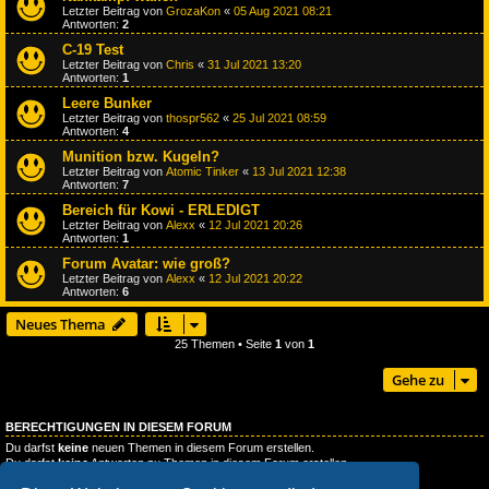
Letzter Beitrag von
GrozaKon
«
05 Aug 2021 08:21
Antworten:
2
C-19 Test
Letzter Beitrag von
Chris
«
31 Jul 2021 13:20
Antworten:
1
Leere Bunker
Letzter Beitrag von
thospr562
«
25 Jul 2021 08:59
Antworten:
4
Munition bzw. Kugeln?
Letzter Beitrag von
Atomic Tinker
«
13 Jul 2021 12:38
Antworten:
7
Bereich für Kowi - ERLEDIGT
Letzter Beitrag von
Alexx
«
12 Jul 2021 20:26
Antworten:
1
Forum Avatar: wie groß?
Letzter Beitrag von
Alexx
«
12 Jul 2021 20:22
Antworten:
6
Neues Thema
25 Themen • Seite
1
von
1
Gehe zu
BERECHTIGUNGEN IN DIESEM FORUM
Du darfst
keine
neuen Themen in diesem Forum erstellen.
Du darfst
keine
Antworten zu Themen in diesem Forum erstellen.
Du darfst deine Beiträge in diesem Forum
nicht
ändern.