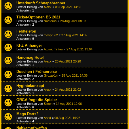
Unterkunft Schnapsbrenner
Letzter Beitrag von
Alexx
«
03 Sep 2021 14:32
Antworten:
1
Ticket-Optionen BS 2021
Letzter Beitrag von
Nocterus
«
28 Aug 2021 08:53
Antworten:
2
Feldtelefon
Letzter Beitrag von
thospr562
«
27 Aug 2021 14:32
Antworten:
9
KFZ Anhänger
Letzter Beitrag von
Atomic Tinker
«
27 Aug 2021 13:04
Hanomag Hotel
Letzter Beitrag von
Alexx
«
26 Aug 2021 20:20
Antworten:
1
Duschen / Frühanreise
Letzter Beitrag von
GrozaKon
«
25 Aug 2021 14:36
Antworten:
2
Hyginiekonzept
Letzter Beitrag von
Alexx
«
24 Aug 2021 21:02
Antworten:
1
ORGA fragt die Spieler
Letzter Beitrag von
Simon
«
14 Aug 2021 12:06
Antworten:
6
Mega Darts?
Letzter Beitrag von
Arvid
«
08 Aug 2021 16:23
Antworten:
4
Nahkampf waffen