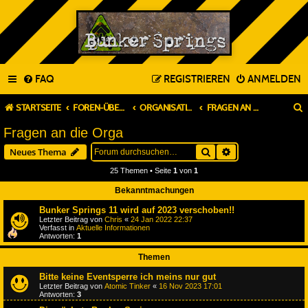
FAQ
REGISTRIEREN
ANMELDEN
STARTSEITE
FOREN-ÜBERSICHT
ORGANISATION & PLANUNG
FRAGEN AN DIE ORGA
Fragen an die Orga
Suche
Erweiterte Suche
Neues Thema
25 Themen • Seite
1
von
1
Bekanntmachungen
Bunker Springs 11 wird auf 2023 verschoben!!
Letzter Beitrag von
Chris
«
24 Jan 2022 22:37
Verfasst in
Aktuelle Informationen
Antworten:
1
Themen
Bitte keine Eventsperre ich meins nur gut
Letzter Beitrag von
Atomic Tinker
«
16 Nov 2023 17:01
Antworten:
3