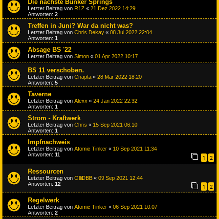
Die nächste Bunker Springs
Letzter Beitrag von
R1Z
«
21 Dez 2022 14:29
Antworten:
2
Treffen in Juni? War da nicht was?
Letzter Beitrag von
Chris Dekay
«
08 Jul 2022 22:04
Antworten:
1
Absage BS '22
Letzter Beitrag von
Simon
«
01 Apr 2022 10:17
BS 11 verschoben.
Letzter Beitrag von
Cnapta
«
28 Mär 2022 18:20
Antworten:
5
Taverne
Letzter Beitrag von
Alexx
«
24 Jan 2022 22:32
Antworten:
1
Strom - Kraftwerk
Letzter Beitrag von
Chris
«
15 Sep 2021 06:10
Antworten:
1
Impfnachweis
Letzter Beitrag von
Atomic Tinker
«
10 Sep 2021 11:34
Antworten:
11
1
2
Ressourcen
Letzter Beitrag von
OlliDBB
«
09 Sep 2021 12:44
Antworten:
12
1
2
Regelwerk
Letzter Beitrag von
Atomic Tinker
«
06 Sep 2021 10:07
Antworten:
2