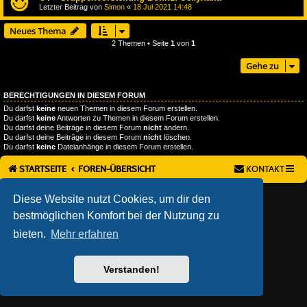
Letzter Beitrag von
Simon
«
18 Jul 2021 14:48
Neues Thema
2 Themen • Seite
1
von
1
Gehe zu
BERECHTIGUNGEN IN DIESEM FORUM
Du darfst
keine
neuen Themen in diesem Forum erstellen.
Du darfst
keine
Antworten zu Themen in diesem Forum erstellen.
Du darfst deine Beiträge in diesem Forum
nicht
ändern.
Du darfst deine Beiträge in diesem Forum
nicht
löschen.
Du darfst
keine
Dateianhänge in diesem Forum erstellen.
STARTSEITE
FOREN-ÜBERSICHT
KONTAKT
AÇIEEED! STYLE BY
IAN BRADLEY
Diese Website nutzt Cookies, um dir den
POWERED BY
PHPBB
® FORUM SOFTWARE © PHPBB LIMITED
bestmöglichen Komfort bei der Nutzung zu
DEUTSCHE ÜBERSETZUNG DURCH
PHPBB.DE
DATENSCHUTZ
|
NUTZUNGSBEDINGUNGEN
bieten.
Mehr erfahren
Verstanden!