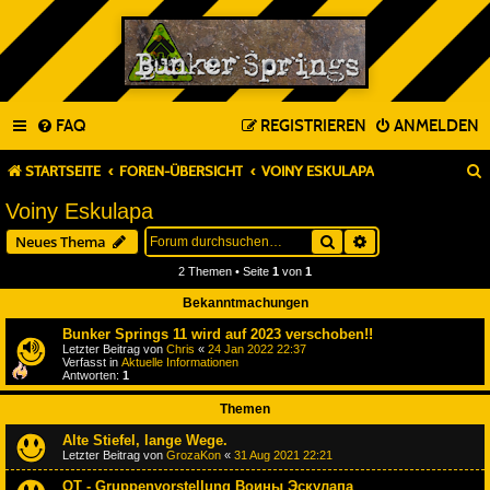
FAQ
REGISTRIEREN
ANMELDEN
STARTSEITE
FOREN-ÜBERSICHT
VOINY ESKULAPA
Voiny Eskulapa
Suche
Erweiterte Suche
Neues Thema
2 Themen • Seite
1
von
1
Bekanntmachungen
Bunker Springs 11 wird auf 2023 verschoben!!
Letzter Beitrag von
Chris
«
24 Jan 2022 22:37
Verfasst in
Aktuelle Informationen
Antworten:
1
Themen
Alte Stiefel, lange Wege.
Letzter Beitrag von
GrozaKon
«
31 Aug 2021 22:21
OT - Gruppenvorstellung Воины Эскулапа