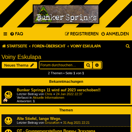
FAQ
REGISTRIEREN
ANMELDEN
STARTSEITE
FOREN-ÜBERSICHT
VOINY ESKULAPA
Voiny Eskulapa
Suche
Erweiterte Suche
Neues Thema
2 Themen • Seite
1
von
1
Bekanntmachungen
Bunker Springs 11 wird auf 2023 verschoben!!
Letzter Beitrag von
Chris
«
24 Jan 2022 22:37
Verfasst in
Aktuelle Informationen
Antworten:
1
Themen
Alte Stiefel, lange Wege.
Letzter Beitrag von
GrozaKon
«
31 Aug 2021 22:21
OT - Gruppenvorstellung Воины Эскулапа