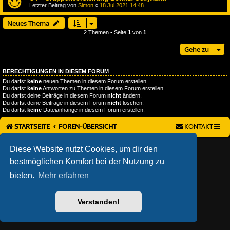
Letzter Beitrag von
Simon
«
18 Jul 2021 14:48
Neues Thema
2 Themen • Seite
1
von
1
Gehe zu
BERECHTIGUNGEN IN DIESEM FORUM
Du darfst
keine
neuen Themen in diesem Forum erstellen.
Du darfst
keine
Antworten zu Themen in diesem Forum erstellen.
Du darfst deine Beiträge in diesem Forum
nicht
ändern.
Du darfst deine Beiträge in diesem Forum
nicht
löschen.
Du darfst
keine
Dateianhänge in diesem Forum erstellen.
STARTSEITE
FOREN-ÜBERSICHT
KONTAKT
AÇIEEED! STYLE BY
IAN BRADLEY
Diese Website nutzt Cookies, um dir den
POWERED BY
PHPBB
® FORUM SOFTWARE © PHPBB LIMITED
bestmöglichen Komfort bei der Nutzung zu
DEUTSCHE ÜBERSETZUNG DURCH
PHPBB.DE
DATENSCHUTZ
|
NUTZUNGSBEDINGUNGEN
bieten.
Mehr erfahren
Verstanden!