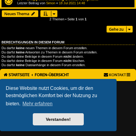
Letzter Beitrag von
Simon
«
18 Jul 2021 14:48
Neues Thema
2 Themen • Seite
1
von
1
Gehe zu
BERECHTIGUNGEN IN DIESEM FORUM
Du darfst
keine
neuen Themen in diesem Forum erstellen.
Du darfst
keine
Antworten zu Themen in diesem Forum erstellen.
Du darfst deine Beiträge in diesem Forum
nicht
ändern.
Du darfst deine Beiträge in diesem Forum
nicht
löschen.
Du darfst
keine
Dateianhänge in diesem Forum erstellen.
STARTSEITE
FOREN-ÜBERSICHT
KONTAKT
AÇIEEED! STYLE BY
IAN BRADLEY
Diese Website nutzt Cookies, um dir den
POWERED BY
PHPBB
® FORUM SOFTWARE © PHPBB LIMITED
bestmöglichen Komfort bei der Nutzung zu
DEUTSCHE ÜBERSETZUNG DURCH
PHPBB.DE
DATENSCHUTZ
|
NUTZUNGSBEDINGUNGEN
bieten.
Mehr erfahren
Verstanden!