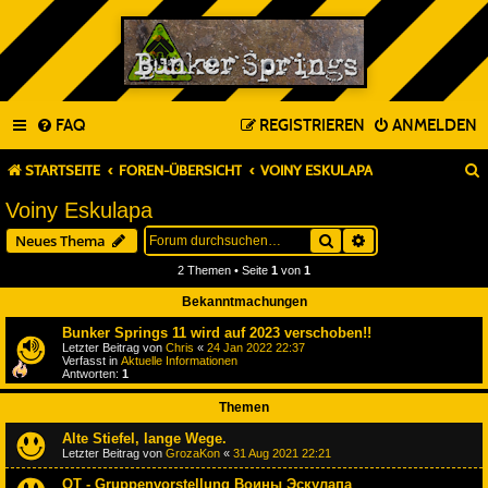
FAQ
REGISTRIEREN
ANMELDEN
STARTSEITE
FOREN-ÜBERSICHT
VOINY ESKULAPA
Voiny Eskulapa
Suche
Erweiterte Suche
Neues Thema
2 Themen • Seite
1
von
1
Bekanntmachungen
Bunker Springs 11 wird auf 2023 verschoben!!
Letzter Beitrag von
Chris
«
24 Jan 2022 22:37
Verfasst in
Aktuelle Informationen
Antworten:
1
Themen
Alte Stiefel, lange Wege.
Letzter Beitrag von
GrozaKon
«
31 Aug 2021 22:21
OT - Gruppenvorstellung Воины Эскулапа