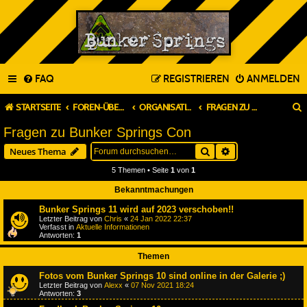
FAQ
REGISTRIEREN
ANMELDEN
STARTSEITE
FOREN-ÜBERSICHT
ORGANISATION & PLANUNG
FRAGEN ZU BUNKER SPRINGS CON
Fragen zu Bunker Springs Con
Suche
Erweiterte Suche
Neues Thema
5 Themen • Seite
1
von
1
Bekanntmachungen
Bunker Springs 11 wird auf 2023 verschoben!!
Letzter Beitrag von
Chris
«
24 Jan 2022 22:37
Verfasst in
Aktuelle Informationen
Antworten:
1
Themen
Fotos vom Bunker Springs 10 sind online in der Galerie ;)
Letzter Beitrag von
Alexx
«
07 Nov 2021 18:24
Antworten:
3