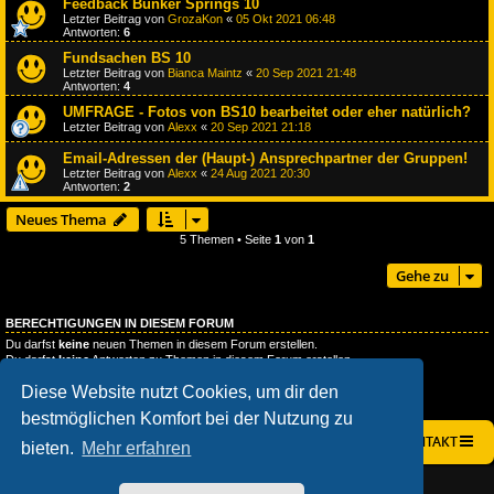
Feedback Bunker Springs 10
Letzter Beitrag von
GrozaKon
«
05 Okt 2021 06:48
Antworten:
6
Fundsachen BS 10
Letzter Beitrag von
Bianca Maintz
«
20 Sep 2021 21:48
Antworten:
4
UMFRAGE - Fotos von BS10 bearbeitet oder eher natürlich?
Letzter Beitrag von
Alexx
«
20 Sep 2021 21:18
Email-Adressen der (Haupt-) Ansprechpartner der Gruppen!
Letzter Beitrag von
Alexx
«
24 Aug 2021 20:30
Antworten:
2
Neues Thema
5 Themen • Seite
1
von
1
Gehe zu
BERECHTIGUNGEN IN DIESEM FORUM
Du darfst
keine
neuen Themen in diesem Forum erstellen.
Du darfst
keine
Antworten zu Themen in diesem Forum erstellen.
Du darfst deine Beiträge in diesem Forum
nicht
ändern.
Diese Website nutzt Cookies, um dir den
Du darfst deine Beiträge in diesem Forum
nicht
löschen.
Du darfst
keine
Dateianhänge in diesem Forum erstellen.
bestmöglichen Komfort bei der Nutzung zu
STARTSEITE
FOREN-ÜBERSICHT
KONTAKT
bieten.
Mehr erfahren
AÇIEEED! STYLE BY
IAN BRADLEY